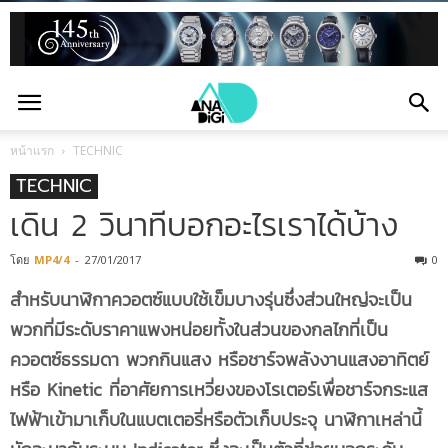
หน้าแรก
TECHNIC
TECHNIC
เดิน 2 วินาทีบอกอะไรเราได้บ้าง
โดย
MP4/4
-
27/01/2017
0
สำหรับนาฬิกาควอตซ์แบบใช้เข็มบางรุ่นซึ่งส่วนใหญ่จะเป็น
พวกที่มีระดับราคาแพงหน่อยทั้งในส่วนของกลไกที่เป็น
ควอตซ์ธรรมดา พวกกินแสง หรือชาร์จพลังงานแสงอาทิตย์
หรือ Kinetic ที่อาศัยการเหวี่ยงของโรเตอร์เพื่อชาร์จกระแส
ไฟฟ้าเข้ามาเก็บในแบตเตอรี่หรือตัวเก็บประจุ นาฬิกาเหล่านี้