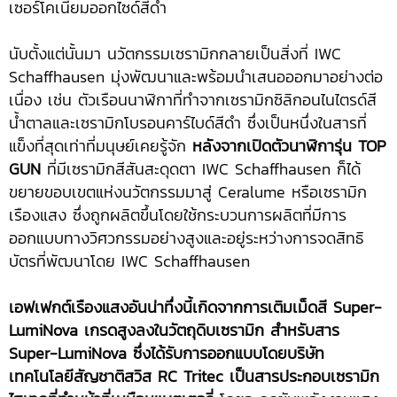
เซอร์โคเนียมออกไซด์สีดำ
นับตั้งแต่นั้นมา นวัตกรรมเซรามิกกลายเป็นสิ่งที่ IWC
Schaffhausen มุ่งพัฒนาและพร้อมนำเสนอออกมาอย่างต่อ
เนื่อง เช่น ตัวเรือนนาฬิกาที่ทำจากเซรามิกซิลิกอนไนไตรด์สี
น้ำตาลและเซรามิกโบรอนคาร์ไบด์สีดำ ซึ่งเป็นหนึ่งในสารที่
แข็งที่สุดเท่าที่มนุษย์เคยรู้จัก
หลังจากเปิดตัวนาฬิการุ่น
TOP
GUN
ที่มีเซรามิกสีสันสะดุดตา IWC Schaffhausen ก็ได้
ขยายขอบเขตแห่งนวัตกรรมมาสู่ Ceralume หรือเซรามิก
เรืองแสง ซึ่งถูกผลิตขึ้นโดยใช้กระบวนการผลิตที่มีการ
ออกแบบทางวิศวกรรมอย่างสูงและอยู่ระหว่างการจดสิทธิ
บัตรที่พัฒนาโดย IWC Schaffhausen
เอฟเฟกต์เรืองแสงอันน่าทึ่งนี้เกิดจากการเติมเม็ดสี
Super-
LumiNova เกรดสูงลงในวัตถุดิบเซรามิก
สำหรับสาร
Super-LumiNova ซึ่งได้รับการออกแบบโดยบริษัท
เทคโนโลยีสัญชาติสวิส RC Tritec เป็นสารประกอบเซรามิก