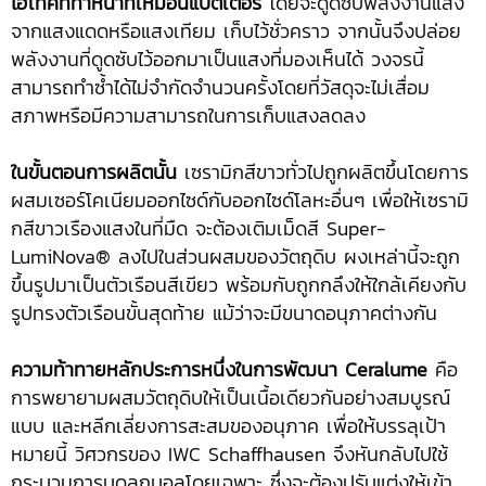
ไฮเทคที่ทำหน้าที่เหมือนแบตเตอรี่
โดยจะดูดซับพลังงานแสง
จากแสงแดดหรือแสงเทียม เก็บไว้ชั่วคราว จากนั้นจึงปล่อย
พลังงานที่ดูดซับไว้ออกมาเป็นแสงที่มองเห็นได้ วงจรนี้
สามารถทำซ้ำได้ไม่จำกัดจำนวนครั้งโดยที่วัสดุจะไม่เสื่อม
สภาพหรือมีความสามารถในการเก็บแสงลดลง
ในขั้นตอนการผลิตนั้น
เซรามิกสีขาวทั่วไปถูกผลิตขึ้นโดยการ
ผสมเซอร์โคเนียมออกไซด์กับออกไซด์โลหะอื่นๆ เพื่อให้เซรามิ
กสีขาวเรืองแสงในที่มืด จะต้องเติมเม็ดสี Super-
LumiNova® ลงไปในส่วนผสมของวัตถุดิบ ผงเหล่านี้จะถูก
ขึ้นรูปมาเป็นตัวเรือนสีเขียว พร้อมกับถูกกลึงให้ใกล้เคียงกับ
รูปทรงตัวเรือนขั้นสุดท้าย แม้ว่าจะมีขนาดอนุภาคต่างกัน
ความท้าทายหลักประการหนึ่งในการพัฒนา
Ceralume
คือ
การพยายามผสมวัตถุดิบให้เป็นเนื้อเดียวกันอย่างสมบูรณ์
แบบ และหลีกเลี่ยงการสะสมของอนุภาค เพื่อให้บรรลุเป้า
หมายนี้ วิศวกรของ IWC Schaffhausen จึงหันกลับไปใช้
กระบวนการบดลูกบอลโดยเฉพาะ ซึ่งจะต้องปรับแต่งให้เข้า