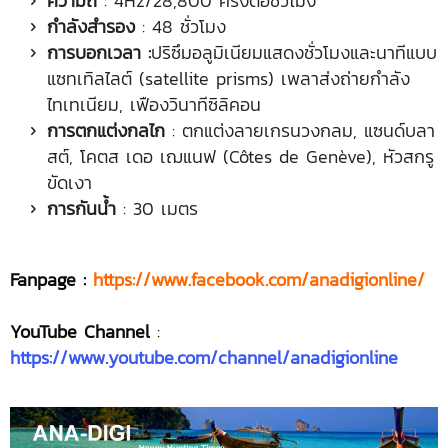
ความถี่
: 4Hz/28,800 ครั้งต่อชั่วโมง
กำลังสำรอง
: 48 ชั่วโมง
การบอกเวลา
:
ปริซึมอลูมิเนียมแสดงชั่วโมงและนาทีแบบ
แซทเทิลไลต์ (satellite prisms) เพลาส่งถ่ายกำลัง
ไทเทเนียม, เฟืองวินาทีซิลิคอน
การตกแต่งกลไก
: ตกแต่งลายเกรนวงกลม, แซนด์บลา
สต์, โคตส เดอ เฌแนฟ (Côtes de Genève), หัวสกรู
ขัดเงา
การกันน้ำ
: 30 เมตร
Fanpage :
https://www.facebook.com/anadigionline/
YouTube Channel
:
https://www.youtube.com/channel/anadigionline