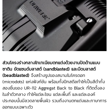
ส่วนโครงร่างกลางไทเทเนียมตกแต่งด้วยงานปัดด้านแบบ
ซาติน ขัดแซนด์บลาสต์ (
sandblasted) และบีดบลาสต์
(beadblasted)
จึงสร้างรูปของสนามไมโครดอท
(microdots) แห่งฟังก์ชัน พร้อมทั้งปีกสตีลทำให้เป็นสีดำทั้ง
สองชิ้นของ UR-112 Aggregat Back to Black ที่ติดตั้งลง
ในลำตัวกลาง ทำให้แต่ละโซน แต่ละพื้นที่ และแต่ละองค์
ประกอบนั้นมีลวดลายพื้นผิว รวมถึงงานตกแต่งและภาษาการ
ออกแบบเฉพาะตัว