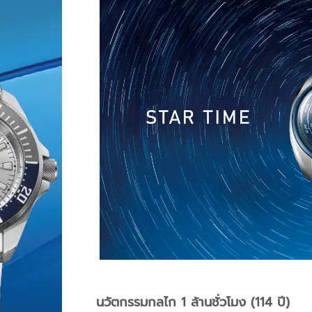
นวัตกรรมกลไก 1 ล้านชั่วโมง (114 ปี)