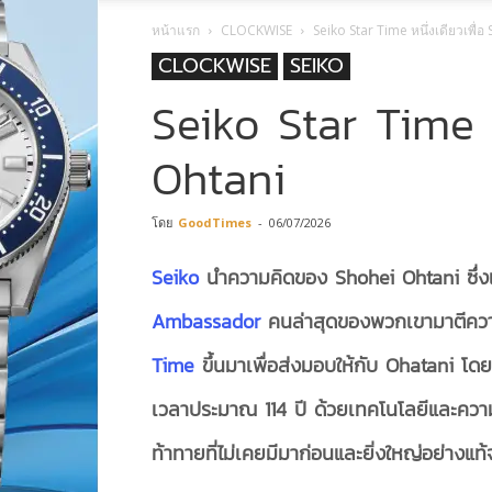
หน้าแรก
CLOCKWISE
Seiko Star Time หนึ่งเดียวเพื่
CLOCKWISE
SEIKO
Seiko Star Time ห
Ohtani
โดย
GoodTimes
-
06/07/2026
Seiko
นำความคิดของ Shohei Ohtani ซึ่งเ
Ambassador
คนล่าสุดของพวกเขามาตีควา
Time
ขึ้นมาเพื่อส่งมอบให้กับ
Ohatani โดย
เวลาประมาณ
114 ปี ด้วยเทคโนโลยีและคว
ท้าทายที่ไม่เคยมีมาก่อนและยิ่งใหญ่อย่างแท้จร