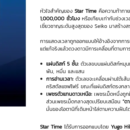
หัวใจสำคัญของ
Star Time
คือความท้าทาย
1,000,000 ชั่วโมง
หรือเทียบเท่ากับช่วง
เชี่ยวชาญระดับสูงสุดของ Seiko มาสร้างสรร
การแสดงเวลาถูกออกแบบให้อ้างอิงจากการเค
แต่แท้จริงแล้วดวงดาวมีการเคลื่อนที่ตามก
แผ่นดิสก์ 5 ชั้น:
ตัวเลขบนแผ่นดิสก์หมุนทั
พัน, หมื่น และแสน
การอ่านเวลา:
ตัวเลขจะเคลื่อนผ่านใต้เส
คริสตัลแซฟไฟร์ ขณะที่แผ่นดิสก์ตรงกลา
เพชรตัวแทนดาวเหนือ:
เพชรเม็ดหนึ่งถูก
ส่วนเพชรเม็ดกลางสุดเปรียบเสมือน
“ดา
มั่นของโอตานิที่เดินหน้าไล่ตามความฝันโ
Star Time
ได้รับการออกแบบโดย
Yugo Hi