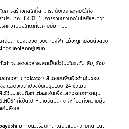
ในการสร้างกลไกที่สามารถนับเวลาสะสมได้ถึง
เวลาประมาณ
114 ปี
เป็นการรวมเอาเทคโนโลยีและความ
ค์ความยิ่งใหญ่ที่ไม่เคยมีมาก่อน
ลื่อนที่ของดวงดาวบนท้องฟ้า แม้จะดูเหมือนนิ่งสงบ
ารโคจรของโลกอยู่เสมอ
้งห้าจะแสดงเวลาสะสมเป็นชั่วโมงในระดับ สิบ, ร้อย,
้นบอกเวลา (Indicator) สีแดงบนพื้นผิวด้านในของ
งจะแสดงเวลาปัจจุบันในรูปแบบ 24 ชั่วโมง
ฝังไว้บนแผ่นดิสก์แต่ละแผ่นเพื่อแสดงรอบการหมุน
วเหนือ”
ที่เป็นเป้าหมายอันมั่นคง สะท้อนถึงความมุ่ง
ดยไม่ลังเล
bayashi
มากับตัวเรือนไทเทเนียมแบบความหนาแน่น