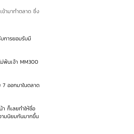
ะเข้ามาทำตลาด ซึ่ง
รับการยอมรับมี
ีไม่พ้นเจ้า MM300
เลข 7 ออกมาในตลาด
า ก็เลยทำให้ชื่อ
ามนิยมกันมากขึ้น