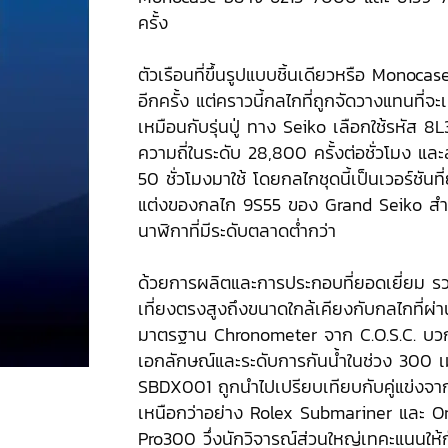
ครั้ง
ตัวเรือนที่ขึ้นรูปแบบชิ้นเดียวหรือ Monocas
อีกครั้ง แต่คราวนี้กลไกที่ถูกจัดวางแทนที่จ
เหมือนกับรุ่นปู่ ทาง Seiko เลือกใช้รหัส 8L3
ความถี่ในระดับ 28,800 ครั้งต่อชั่วโมง แล
50 ชั่วโมงมาใช้ โดยกลไกชุดนี้เป็นเวอร์ชันที
แต่งของกลไก 9S55 ของ Grand Seiko สำ
นาฬิกาที่มีระดับตลาดต่ำกว่า
ด้วยการผลิตและการประกอบที่ยอดเยี่ยม รว
เที่ยงตรงสูงถึงขนาดใกล้เคียงกับกลไกที่ผ
มาตรฐาน Chronometer จาก C.O.S.C. บวกกั
เอกลักษณ์และระดับการกันน้ำในช่วง 300 
SBDX001 ถูกนำไปเปรียบเทียบกับคู่แข่งจากสวิ
เหนือกว่าอย่าง Rolex Submariner และ
Pro300 วึ่งนักวิจารณ์ส่วนใหญ่เทคะแนนให้กับ