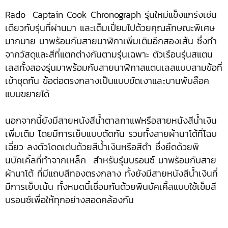
Rado Captain Cook Chronograph รุ่นใหม่แข็งแกร่งเช่น
เดียวกับรุ่นที่ผ่านมา และเต็มเปี่ยมไปด้วยคุณลักษณะพิเศษ
มากมาย มาพร้อมกับสายนาฬิกาเพิ่มเติมอีกสองเส้น ซึ่งทำ
จากวัสดุและสีที่แตกต่างกันตามรุ่นเฉพาะ ตัวเรือนรุ่นสแตน
เลสทั้งสองรุ่นมาพร้อมกับสายนาฬิกาสแตนเลสแบบสามข้อที่
เข้าชุดกัน ข้อต่อตรงกลางเป็นแบบขัดเงาและบานพับล๊อค
แบบขยายได้
นอกจากนี้ยังมีสายหนังสีน้ำตาลกาแฟหรือสายหนังสีน้ำเงิน
เพิ่มเติม โดยมีการเย็บแบบตัดกัน รวมทั้งสายผ้านาโต้ที่โฉบ
เฉี่ยว ลงตัวโดดเด่นด้วยสีน้ำเงินหรือสีดำ ซึ่งยึดด้วยพิ
นบัคเคิ้ลที่ทำจากเหล็ก สำหรับรุ่นบรอนซ์ มาพร้อมกับสาย
ผ้านาโต้ ที่มีแถบสีทองตรงกลาง ทั้งยังมีสายหนังสีน้ำเงินที่
มีการเย็บเน้น ทั้งหมดนี้เชื่อมกันด้วยพินบัคเคิ้ลแบบใช้เข็มสี
บรอนซ์เพื่อให้ทุกอย่างสอดคล้องกัน