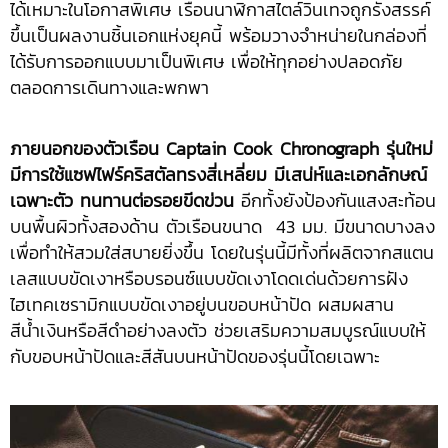
ได้เหมาะในโอกาสพิเศษ เรือนนาฬิกาสไตล์วินเทจถูกรังสรรค์
ขึ้นเป็นผลงานชิ้นเอกแห่งยุคนี้ พร้อมวางจำหน่ายในกล่องที่
ได้รับการออกแบบมาเป็นพิเศษ เพื่อให้ทุกอย่างปลอดภัย
ตลอดการเดินทางและพกพา
ภายนอกของตัวเรือน
Captain Cook Chronograph รุ่นใหม่
มีการใช้แซฟไฟร์คริสตัลทรงสี่เหลี่ยม มีเสน่ห์และเอกลักษณ์
เฉพาะตัว ทนทานต่อรอยขีดข่วน
อีกทั้งยังป้องกันแสงสะท้อน
บนพื้นผิวทั้งสองด้าน ตัวเรือนขนาด 43 มม. มีขนาดบางลง
เพื่อทำให้สวมใส่สบายยิ่งขึ้น โดยในรุ่นนี้มีทั้งที่ผลิตจากสแตน
เลสแบบขัดเงาหรือบรอนซ์แบบขัดเงาโดดเด่นด้วยการฝัง
ไฮเทคเซรามิกแบบขัดเงาอยู่บนขอบหน้าปัด ผสมผสาน
สีน้ำเงินหรือสีดำอย่างลงตัว ช่วยเสริมความสมบูรณ์แบบให้
กับขอบหน้าปัดและสีสันบนหน้าปัดของรุ่นนี้โดยเฉพาะ