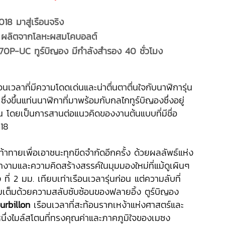
18 มาสู่เรือนจริง
ตร ผลิตจากโลหะผสมโคบอลต์
70P-UC ทูร์บิญอง มีกำลังสำรอง 40 ชั่วโมง
เวลาที่มีความโดดเด่นและน่าตื่นตาตื่นใจกับนาฬิการุ่น
ซึ่งขึ้นแท่นนาฬิกาที่มาพร้อมกับกลไกทูร์บิญองซึ่งอยู่
้น โดยเป็นการสานต่อแนวคิดของงานต้นแบบที่มีชื่อ
018
าทายเพื่อเอาชนะทุกขีดจำกัดอีกครั้ง ด้วยผลลัพธ์แห่ง
างามและความคิดสร้างสรรค์ในมุมมองใหม่ที่แม้ดูเผินๆ
ที่ 2 มม. เทียบเท่าเรือนเวลารุ่นก่อน แต่ความลับที่
ิมเต็มด้วยความสลับซับซ้อนของฟลายอิ้ง ตูร์บิญอง
urbillon
เรือนเวลาที่สะท้อนรากเหง้าแห่งศาสตร์และ
หนึ่งไมล์สโตนที่ทรงคุณค่าและภาคภูมิใจของเมซง