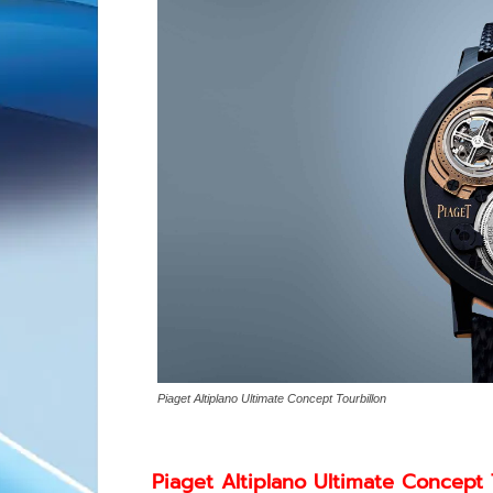
Piaget Altiplano Ultimate Concept Tourbillon
Piaget Altiplano Ultimate Concept To