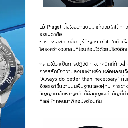
แม้ Piaget ตั้งใจออกแบบมาให้สวมใส่ได้ทุกวัน
ธรรมดาคือ
การบรรจุฟลายอิ้ง ทูร์บิญอง เข้าไปในตัวเร
โครงสร้างวงกลมที่โอบล้อมไว้ด้วยบริดจ์อีกหน
กล่าวได้ว่าเป็นการปฏิวัติทางเทคนิคที่ก้าวล
การสลักข้อความลงบนฝาหลัง หล่อหลอมจิตวิ
“Always do better than necessary” ทั้งหม
รังสรรค์ชิ้นงานบนพื้นฐานของผู้คน การช่า
วิญญาณอันหาญกล้านี้คือกุญแจสำคัญที่นำไ
ที่รอให้ทุกคนมาพิสูจน์พร้อมกัน