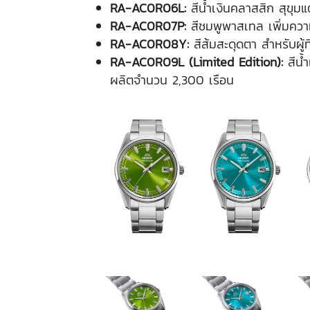
RA-AC0R06L:
สีน้ำเงินคลาสสิก สุขุมแ
RA-AC0R07P:
สีชมพูพาสเทล เพิ่มควา
RA-AC0R08Y:
สีส้มสะดุดตา สำหรับผู้
RA-AC0R09L (Limited Edition):
สีน้ำ
ผลิตจำนวน 2,300 เรือน