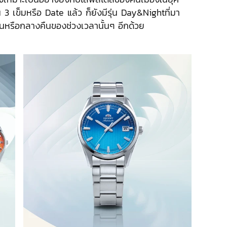
น 3 เข็มหรือ Date แล้ว ก็ยังมีรุ่น Day&Nightที่มา
นหรือกลางคืนของช่วงเวลานั้นๆ อีกด้วย