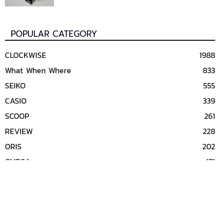
POPULAR CATEGORY
CLOCKWISE
1988
What When Where
833
SEIKO
555
CASIO
339
SCOOP
261
REVIEW
228
ORIS
202
OMEGA
171
TAG HEUER
138