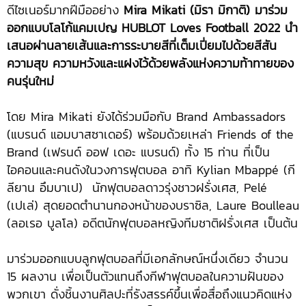
ดีไซเนอร์มากฝีมืออย่าง
Mira Mikati
(มิรา มิกาติ) มาร่วม
ออกแบบโลโก้แคมเปญ HUBLOT Loves Football 2022 นำ
เสนอผ่านลายเส้นและการระบายสีที่เต็มเปี่ยมไปด้วยสีสัน
ความสุข ความหวังและแฝงไว้ด้วยพลังแห่งความท้าทายของ
คนรุ่นใหม่
โดย Mira Mikati ยังได้ร่วมมือกับ Brand Ambassadors
(แบรนด์ แอมบาสซาเดอร์) พร้อมด้วยเหล่า Friends of the
Brand (เฟรนด์ ออฟ เดอะ แบรนด์) ทั้ง 15 ท่าน ที่เป็น
ไอคอนและคนดังในวงการฟุตบอล อาทิ Kylian Mbappé (กี
ลียาน อึมบาเป) นักฟุตบอลดาวรุ่งชาวฝรั่งเศส, Pelé
(เปเล่) สุดยอดตำนานกองหน้าของบราซิล, Laure Boulleau
(ลอเรอ บูลโล) อดีตนักฟุตบอลหญิงทีมชาติฝรั่งเศส เป็นต้น
มาร่วมออกแบบลูกฟุตบอลที่มีเอกลักษณ์หนึ่งเดียว จำนวน
15 ผลงาน เพื่อเป็นตัวแทนถึงกีฬาฟุตบอลในความฝันของ
พวกเขา ดั่งชิ้นงานศิลปะที่รังสรรค์ขึ้นเพื่อสื่อถึงแนวคิดแห่ง