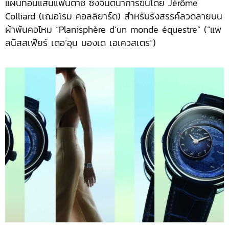
แผนที่อันแสนแฟนตาซี ซึ่งจินตนาการขึ้นโดย Jérôme
Colliard (เฌอโรม คอลลิยาร์ด) สำหรับรังสรรค์ลวดลายบน
ผ้าพันคอไหม “Planisphère d’un monde équestre” (“แพ
ลนิสสเฟียร์ เดอ’อุน มองเด เอเควสเตร”)