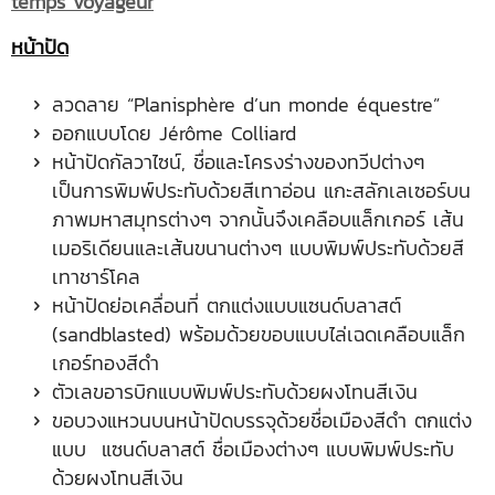
temps voyageur
หน้าปัด
ลวดลาย “Planisphère d’un monde équestre”
ออกแบบโดย Jérôme Colliard
หน้าปัดกัลวาไซน์, ชื่อและโครงร่างของทวีปต่างๆ
เป็นการพิมพ์ประทับด้วยสีเทาอ่อน แกะสลักเลเซอร์บน
ภาพมหาสมุทรต่างๆ จากนั้นจึงเคลือบแล็กเกอร์ เส้น
เมอริเดียนและเส้นขนานต่างๆ แบบพิมพ์ประทับด้วยสี
เทาชาร์โคล
หน้าปัดย่อเคลื่อนที่ ตกแต่งแบบแซนด์บลาสต์
(sandblasted) พร้อมด้วยขอบแบบไล่เฉดเคลือบแล็ก
เกอร์ทองสีดำ
ตัวเลขอารบิกแบบพิมพ์ประทับด้วยผงโทนสีเงิน
ขอบวงแหวนบนหน้าปัดบรรจุด้วยชื่อเมืองสีดำ ตกแต่ง
แบบ แซนด์บลาสต์ ชื่อเมืองต่างๆ แบบพิมพ์ประทับ
ด้วยผงโทนสีเงิน