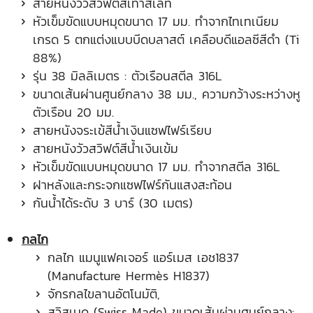
สายหนังวัวสวิฟต์สีเทาสเลท
หัวเข็มขัดแบบหมุดขนาด 17 มม. ทำจากไทเทเนียม
เกรด 5 ตกแต่งแบบบีดบลาสต์ เคลือบดีแอลซีสีดำ (Ti
88%)
รุ่น 38 มิลลิเมตร : ตัวเรือนสตีล 316L
ขนาดเส้นผ่านศูนย์กลาง 38 มม., ความกว้างระหว่างหู
ตัวเรือน 20 มม.
สายหนังจระเข้สีน้ำเงินแซฟไฟร์เรียบ
สายหนังวัวสวิฟต์สีน้ำเงินเข้ม
หัวเข็มขัดแบบหมุดขนาด 17 มม. ทำจากสตีล 316L
ฝาหลังและกระจกแซฟไฟร์กันแสงสะท้อน
กันน้ำได้ระดับ 3 บาร์ (30 เมตร)
กลไก
กลไก แมนูแฟคเจอร์ แอร์เมส เอช1837
(Manufacture Hermès H1837)
จักรกลไขลานอัตโนมัติ,
สวิสเมด (Swiss Made) ขนาดเส้นผ่านศูนย์กลาง: