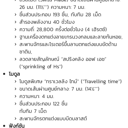
26 มม. (11½’’’) ความหนา: 7 มม.
ชิ้นส่วนประกอบ 193 ชิ้น, ทับทิม 28 เม็ด
สำรองพลังงาน 40 ชั่วโมง
ความถี่: 28,800 ครั้งต่อชั่วโมง (4 เฮิรตซ์)
ฐานเครื่องตกแต่งลายเกรนวงกลมและลายก้นหอย,
สะพานจักรและโรเตอร์ขึ้นลานตกแต่งแบบขัดด้าน
ซาติน,
ลวดลายสัญลักษณ์ “สปริงคลิง ออฟ เอช”
(“sprinkling of Hs”)
โมดูล
โมดูลพิเศษ “ทราเวลลิง ไทม์” (“Travelling time”)
ขนาดเส้นผ่านศูนย์กลาง: 7 มม. (14½’’’)
ความหนา: 4 มม.
ชิ้นส่วนประกอบ 122 ชิ้น
ทับทิม 7 เม็ด
สะพานจักรตกแต่งแบบบีดบลาสต์
ฟังก์ชัน