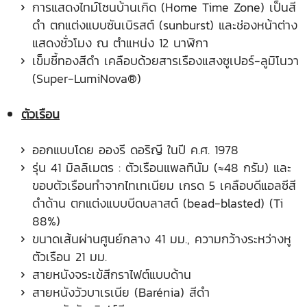
การแสดงไทม์โซนบ้านเกิด (Home Time Zone) เป็นสี
ดำ ตกแต่งแบบซันเบิรสต์ (sunburst) และช่องหน้าต่าง
แสดงชั่วโมง ณ ตำแหน่ง 12 นาฬิกา
เข็มชี้ทองสีดำ เคลือบด้วยสารเรืองแสงซูเปอร์-ลูมิโนวา
(Super-LumiNova®)
ตัวเรือน
ออกแบบโดย อองรี ดอริญี ในปี ค.ศ. 1978
รุ่น 41 มิลลิเมตร : ตัวเรือนแพลทินัม (≈48 กรัม) และ
ขอบตัวเรือนทำจากไทเทเนียม เกรด 5 เคลือบดีแอลซีสี
ดำด้าน ตกแต่งแบบบีดบลาสต์ (bead-blasted) (Ti
88%)
ขนาดเส้นผ่านศูนย์กลาง 41 มม., ความกว้างระหว่างหู
ตัวเรือน 21 มม.
สายหนังจระเข้สีกราไฟต์แบบด้าน
สายหนังวัวบาเรเนีย (Barénia) สีดำ