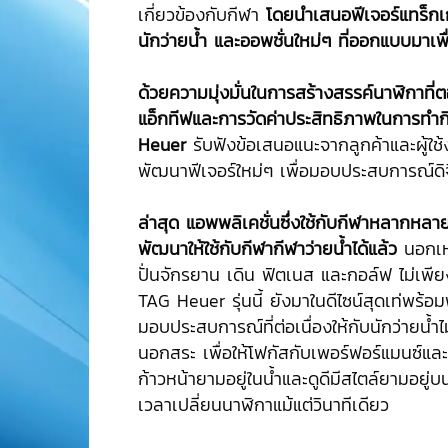
เกี่ยวข้องกับกีฬา
โดยนำเสนอฟีเจอร์แทร็กเก
นักว่ายน้ำ และออพชั่นใหม่ๆ ที่ออกแบบมาเพื่
ด้วยความมุ่งมั่นในการสร้างสรรค์นาฬิกาที่
แอ็กทีฟและการวัดค่าประสิทธิภาพในการทำ
Heuer
รับฟังข้อเสนอแนะจากลูกค้าและผู้ใช้
พัฒนาฟีเจอร์ใหม่ๆ เพื่อมอบประสบการณ์ดิจิตั
ล่าสุด แอพพลิเคชั่นซึ่งใช้กับกีฬาหลากหลา
พัฒนาให้ใช้กับกีฬากีฬาว่ายน้ำได้แล้ว
นอกเห
ปั่นจักรยาน เดิน ฟิตเนส และกอล์ฟ ไม่เพียง
TAG Heuer รุ่นนี้ ยังมาในดีไซน์สุดเท่พร้อมฟ
มอบประสบการณ์ที่ต่อเนื่องให้กับนักว่ายน้ำไม
นอกสระ เพื่อให้โฟกัสกับเพอร์ฟอร์แมนซ์แ
ก้าวหน้ายามอยู่ในน้ำและดูดีมีสไตล์ยามอยู่
เวลาเปลี่ยนนาฬิกาแม้แต่วินาทีเดียว