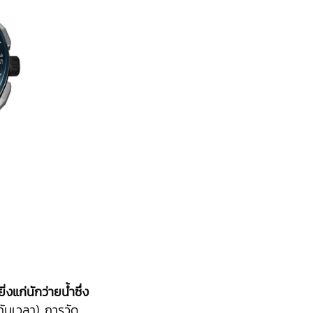
่งแก่นักว่ายน้ำซึ่ง
บเวลา) การวัด