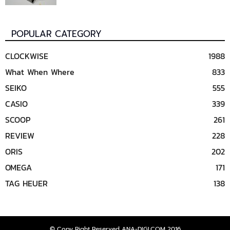
POPULAR CATEGORY
CLOCKWISE
1988
What When Where
833
SEIKO
555
CASIO
339
SCOOP
261
REVIEW
228
ORIS
202
OMEGA
171
TAG HEUER
138
© Copy Right Reserved ANA-DIGI.COM 2016