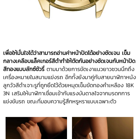
เพื่อให้มั่นใจได้ว่าสามารถอ่านค่าหน้าปัดได้อย่างชัดเจน เข็ม
กลางเคลือบแล็คเกอร์สีดำทำให้ตัดกันอย่างชัดเจนกับหน้าปัด
สีทองแบบลักซ์ชัวรี่
ตามมาด้วยการขัดเงาแนวยาวชวนนึกถึง
เครื่องหมายในสนามแข่งรถ อีกทั้งยังมาคู่กับสายนาฬิกาหนัง
ลูกวัวสีดำเจาะรูที่ถูกยึดไว้ด้วยหมุดเข็มขัดทองคำเหลือง 18K
3N เสริมให้นาฬิกาเชื่อมเข้ากับแรงบันดาลใจจากมรดกการ
แข่งขันรถ ขณะที่มอบความรู้สึกหรูหราแบบเฉพาะตัว