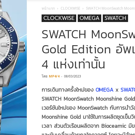
หน้าแรก
CLOCKWISE
SWATCH MoonSwatch Moonshin
CLOCKWISE
OMEGA
SWATCH
SWATCH MoonSw
Gold Edition อั
4 แห่งเท่านั้น
โดย
MP4/4
-
08/03/2023
การเดินทางครั้งใหม่ของ
OMEGA
x
SWAT
SWATCH
MoonSwatch
Moonshine Gold E
เวอร์ชันใหม่ของ
MoonSwatch กับการนำวัส
Moonshine Gold มาใช้ในการผลิตชุดเข็มวิ
เวลา ส่วนตัวเรือนผลิตจาก Bioceamic มี
และขับเคลื่อนด้วยกลไกควอตซ์ โดยจะมีจำหน่