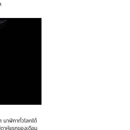
ล
ๆ นาฬิกาทั่วโลกได้
ัปดาห์แรกของเดือน