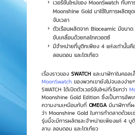
เวอร์ชันใหม่ของ
MoonSwatch กับการน
Moonshine Gold มาใช้ในการผลิตชุดเ
จับเวลา
ตัวเรือนผลิตจาก
Bioceamic มีขนาด 
ขับเคลื่อนด้วยกลไกควอตซ์
มีจำหน่ายที่บูติกเพียง
4 แห่งเท่านั้นคื
ลอนดอน และโตเกียว
เรื่องราวของ
SWATCH
และนาฬิกาในคอลเล็
MoonSwatch
ของพวกเขายังไม่จบลงง่ายๆ
SWATCH ได้เปิดตัวเวอร์ชันใหม่ที่เรียกว่า
M
Moonshine Gold Edition ซึ่งเป็นการอั
ความงามเหมือนกับที่
OMEGA
มีนาฬิกาที่ผล
ว่า Moonshine Gold ในการทำตลาดด้วยเช
รุ่นนี้จะมีการผลิตและจำหน่ายเพียงแค่ 4 บูติกเ
ลาน ลอนดอน และโตเกียว