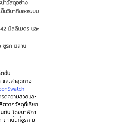
ำวัสดุอย่าง
ข็มวินาทีของระบบ
42 มิลลิเมตร และ
อ ซูริก มิลาน
กชั่น
 และล่าสุดทาง
oonSwatch
พเกรดความสวยและ
ิตจากวัสดุที่เรียก
่นกัน โดยนาฬิกา
ท่านั้นที่ซูริก มิ