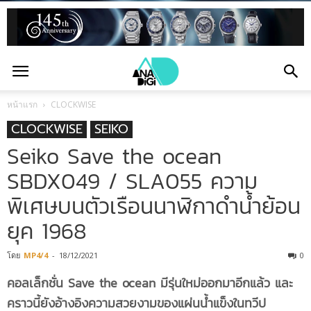
หน้าแรก
CLOCKWISE
CLOCKWISE
SEIKO
Seiko Save the ocean
SBDX049 / SLA055 ความ
พิเศษบนตัวเรือนนาฬิกาดำน้ำย้อน
ยุค 1968
โดย
MP4/4
-
18/12/2021
0
คอลเล็กชั่น Save the ocean มีรุ่นใหม่ออกมาอีกแล้ว และ
คราวนี้ยังอ้างอิงความสวยงามของแผ่นน้ำแข็งในทวีป