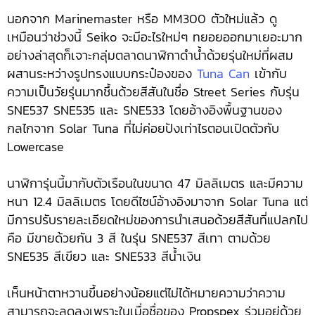
นอกจาก Marinemaster หรือ MM300 ตัวใหม่แล้ว ดู
เหมือนว่าช่วงนี้ Seiko จะมีอะไรใหม่ๆ ทยอยออกมาเยอะมาก
อย่างล่าสุดก็เจาะกลุ่มตลาดนาฬิกาดำน้ำด้วยรุ่นใหม่ที่ผสม
ผสานระหว่างรูปทรงแบบกระป๋องของ
Tuna Can
เข้ากับ
ความเป็นวัยรุ่นมากชึ้นด้วยสีสันในชื่อ Street Series กับรุ่น
SNE537 SNE535 และ SNE533 โดยอ้างอิงพื้นฐานของ
กลไกจาก Solar Tuna ที่ไม่ค่อยปังเท่าไรตอนเปิดตัวกับ
Lowercase
นาฬิการุ่นนี้มากับตัวเรือนในขนาด 47 มิลลิเมตร และมีความ
หนา 12.4 มิลลิเมตร โดยดีไซน์อ้างอิงมาจาก Solar Tuna แต่
มีการปรับรายละเอียดใหม่ของการนำเสนอด้วยสีสันที่แปลกไป
คือ มีขายด้วยกัน 3 สี ในรุ่น SNE537 สีเทา ตามด้วย
SNE535 สีเขียว และ SNE533 สีน้ำเงิน
เห็นหน้าตาหวานขึ้นอย่างน้อยแต่ไม่ได้หมายความว่าความ
สามารถจะลดลงเพราะในเมื่อชื่อของ Propspex ร่วมอยู่ด้วย