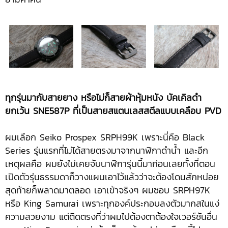
ทุกรุ่นมากับสายยาง หรือไม่ก็สายผ้าหุ้มหนัง บัคเคิลดำ
ยกเว้น
SNE587P ที่เป็นสายสแตนเลสสตีลแบบเคลือบ PVD
ผมเลือก Seiko Prospex SRPH99K เพราะนี่คือ Black
Series รุ่นแรกที่ไม่ได้สายตรงมาจากนาฬิกาดำน้ำ และอีก
เหตุผลคือ ผมยังไม่เคยจับนาฬิการุ่นนี้มาก่อนเลยทั้งที่ตอน
เปิดตัวรุ่นธรรมดาก็วางแผนเอาไว้แล้วว่าจะต้องโดนสักหน่อย
สุดท้ายก็พลาดมาตลอด เอาเข้าจริงๆ ผมชอบ SRPH97K
หรือ King Samurai เพราะทุกองค์ประกอบลงตัวมากสในแง่
ความสวยงาม แต่ติดตรงที่ว่าผมไปต้องตาต้องใจเวอร์ชันอื่น