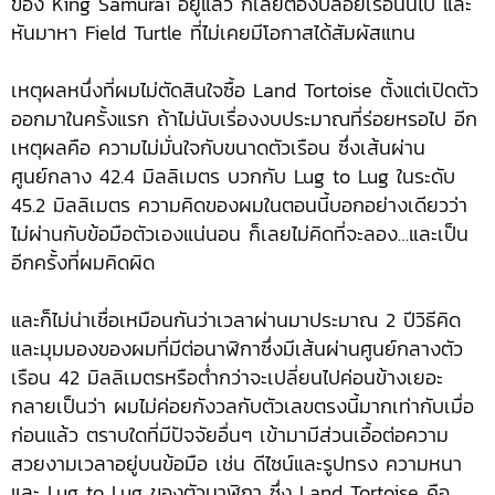
ของ King Samurai อยู่แล้ว ก็เลยต้องปล่อยเรือนนี้ไป และ
หันมาหา Field Turtle ที่ไม่เคยมีโอกาสได้สัมผัสแทน
เหตุผลหนึ่งที่ผมไม่ตัดสินใจซื้อ Land Tortoise ตั้งแต่เปิดตัว
ออกมาในครั้งแรก ถ้าไม่นับเรื่องงบประมาณที่ร่อยหรอไป อีก
เหตุผลคือ ความไม่มั่นใจกับขนาดตัวเรือน ซึ่งเส้นผ่าน
ศูนย์กลาง 42.4 มิลลิเมตร บวกกับ Lug to Lug ในระดับ
45.2 มิลลิเมตร ความคิดของผมในตอนนี้บอกอย่างเดียวว่า
ไม่ผ่านกับข้อมือตัวเองแน่นอน ก็เลยไม่คิดที่จะลอง…และเป็น
อีกครั้งที่ผมคิดผิด
และก็ไม่น่าเชื่อเหมือนกันว่าเวลาผ่านมาประมาณ 2 ปีวิธีคิด
และมุมมองของผมที่มีต่อนาฬิกาซึ่งมีเส้นผ่านศูนย์กลางตัว
เรือน 42 มิลลิเมตรหรือต่ำกว่าจะเปลี่ยนไปค่อนข้างเยอะ
กลายเป็นว่า ผมไม่ค่อยกังวลกับตัวเลขตรงนี้มากเท่ากับเมื่อ
ก่อนแล้ว ตราบใดที่มีปัจจัยอื่นๆ เข้ามามีส่วนเอื้อต่อความ
สวยงามเวลาอยู่บนข้อมือ เช่น ดีไซน์และรูปทรง ความหนา
และ Lug to Lug ของตัวนาฬิกา ซึ่ง Land Tortoise คือ