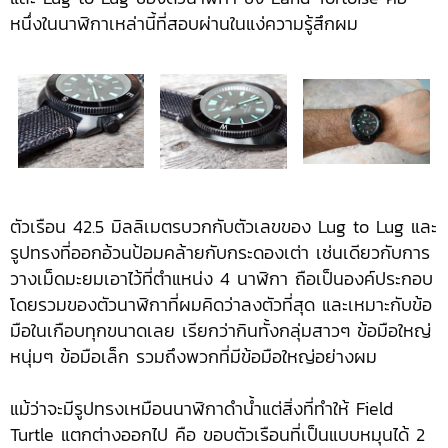
หนึ่งในนาฬิกาเหล่านี้ที่สอบผ่านในแง่ความรู้สึกผม
ตัวเรือน 42.5 มิลลิเมตรบวกกับตัวเลขของ Lug to Lug และ
รูปทรงที่ออกอ้วนป้อมคล้ายกับกระดองเต่า เช่นเดียวกับการ
วางเม็ดมะยมเอาไว้ที่ตำแหน่ง 4 นาฬิกา ถือเป็นองค์ประกอบ
โดยรวมของตัวนาฬิกาที่ผมคิดว่าลงตัวที่สุด และเหมาะกับข้อ
มือในเกือบทุกขนาดเลย เรียกว่ากินทั้งกลุ่มสาวๆ ข้อมือใหญ่
หนุ่มๆ ข้อมือเล็ก รวมถึงพวกที่มีข้อมือใหญ่อย่างผม
แม้ว่าจะมีรูปทรงเหมือนนาฬิกาดำน้ำแต่สิ่งที่ทำให้ Field
Turtle แตกต่างออกไป คือ ขอบตัวเรือนที่เป็นแบบหมุนได้ 2