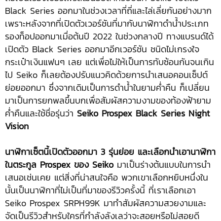
Black Series ออกมาในช่วงเวลาที่ถี่และไล่เลี่ยกันอย่างมาก
เพราะหลังจากที่เปิดตัวเวอร์ชันที่มากับนาฬิกาดำน้ำประเภท
รองท็อปออกมาเมื่อต้นปี 2022 ในช่วงกลางปี ทางแบรนด์ได้
เปิดตัว Black Series ออกมาอีกเวอร์ชัน ชนิดไม่เกรงใจ
กระเป๋าเงินแฟนๆ เลย แต่เพื่อไม่ให้เป็นการทับซ้อนกันจนเกิน
ไป Seiko ก็เลยต้องปรับแนวคิดด้วยการนำเสนอคอนเซ็ปต์
ย่อยออกมา ซึ่งจากเดิมเป็นการดำน้ำในยามค่ำคืน ก็เปลี่ยน
มาเป็นการยกพลขึ้นบกเพื่อสัมผัสความงามของท้องฟ้ายาม
ค่ำคืนและใช้ชื่อรุ่นว่า
Seiko Prospex Black Series Night
Vision
นาฬิกาเซ็ตนี้เปิดตัวออกมา
3 รุ่นย่อย และเลือกนำเอานาฬิกา
ในตระกูล Prospex ของ Seiko
มาเป็นร่างต้นแบบในการนำ
เสนอเช่นเคย แต่สิ่งที่น่าสนใจคือ พวกเขาเลือกหยิบหนึ่งใน
นั้นเป็นนาฬิกาที่ไม่เป็นที่มาของรีวิวครั้งนี้ ที่เราเลือกเอา
Seiko Prospex SRPH99K มาทำสัมผัสความสวยงามและ
จัดเป็นรีวิวสำหรับใครที่กำลังลังเลว่าจะสอยหรือไม่สอยดี