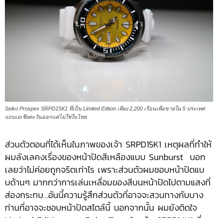
Seiko Prospex SRPD15K1 ที่เป็น Limited Edtion เพียง 2,200 เรือนเพื่อขายใน 5 ประเทศ
แถบเอเชียตะวันออกแต่ไม่ใช่ในไทย
ส่วนตัวตอนที่ได้เห็นในภาพของเจ้า SRPD15K1 เหตุผลที่ทำให้
ผมลังเลคงเรื่องของหน้าปัดสีเหลืองแบบ Sunburst บอก
เลยว่าไม่ค่อยถูกจริตเท่าไร เพราะส่วนตัวผมชอบหน้าปัดแบ
บด้านๆ มากกว่าการเล่นเหลื่อมของสีบนหน้าปัดไปตามแสงที่
ส่องกระทบ…อันนี้ความรู้สึกส่วนตัวที่อาจจะสวนทางกับบาง
ท่านที่อาจจะชอบหน้าปัดสไตล์นี้ นอกจากนั้น ผมยังติดใจ