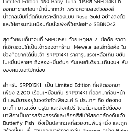
Limited Edition ของ Baby Tuna ในรหัส SRPD14K1 ที่
ออกมาขายก่อนหน้านี้มากกว่า เพราะความลงตัวของสี
น้ำตาลเข้มที่ตัดกับเกราะสีทองแบบ Rose Gold อย่างลงตัว
และให้อารมณ์เหมือนกับนั่งเพ่งพี่ใหญ่อย่าง SBBN042
สุดท้ายผมก็มาจบที่ SRPD15K1 ด้วยเหตุผล 2 ข้อคือ ราคา
ที่เชิญชวนให้เป็นเจ้าของจากร้าน Mewela และอีกข้อคือ ใน
ช่วงที่อยากได้นั้นเจ้า SRPD14K1 ราคารุนแรงเหลือเกิน ขยับ
ไปหมื่นปลายๆ ถึงสองหมื่นต้นๆ กันเลยทีเดียว…เกินงบฯ ลับ
ของผมเยอะไปหน่อย
สำหรับ SRPD15K1 เป็น Limited Edition ที่ผลิตออกมา
เพียง 2,200 เรือนเหมือนกับ SRPD14K1 ที่ออกมาก่อนหน้า
นี้ และมีขายอยู่ในวงจำกัดเพียงแค่ 5 ประเทศ คือ ฮ่องกง
มาเก๊า มาเลเซีย บรูไน และสิงคโปร์ โดยตัวคอนเซ็ปต์ของ
นาฬิกาเป็นการสร้างสรรค์และเลือกสีสันให้สอดคล้องกับเจ้า
Butterfly Fish ซึ่งเป็นปลาทะเลที่สวยงามพันธุ์หนึ่ง และถูก
สร้างขึ้นบนพื้นฐานของนาฬิกาในกลุ่ม Prospex อย่าง Baby