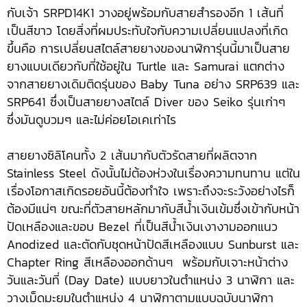
กับเจ้า SRPD14K1 วางอยู่พร้อมกับสายสำรองอีก 1 เส้นที่
เป็นสีขาว โดยสิ่งที่ผมประทับใจกับความเปลี่ยนแปลงที่เกิด
ขึ้นคือ การเปลี่ยนสไตล์สายยางของนาฬิการุ่นนี้มาเป็นสาย
ยางแบบเดียวกับที่ใช้อยู่ใน Turtle และ Samurai แตกต่าง
จากสายยางเดิมติดรุ่นของ Baby Tuna อย่าง SRP639 และ
SRP641 ซึ่งเป็นสายยางสไตล์ Diver ของ Seiko รุ่นเก่าๆ
ซึ่งมันดูบวมๆ และไม่ค่อยโอเคเท่าไร
สายยางซิลิโคนทั้ง 2 เส้นมากับตัวรัดสายที่ผลิตจาก
Stainless Steel ดังนั้นไม่ต้องห่วงในเรื่องความทนทาน แต่ใน
เรื่องโอกาสเกิดรอยอันนี้ต้องทำใจ เพราะถึงจะระวังอย่างไรก็
ต้องมีแน่ๆ ขณะที่ตัวสายหลักมากับสีน้ำเงินเข้มซึ่งเข้ากับหน้า
ปัดเหลืองและขอบ Bezel ที่เป็นสีน้ำเงินเงางามออกแนว
Anodized และตัดกับชุดหน้าปัดสีเหลืองแบบ Sunburst และ
Chapter Ring สีเหลืองออกด้านๆ พร้อมกับเจาะหน้าต่าง
วันและวันที่ (Day Date) แบบยาวในตำแหน่ง 3 นาฬิกา และ
วางเม็ดมะยมในตำแหน่ง 4 นาฬิกาตามแบบฉบับนาฬิกา