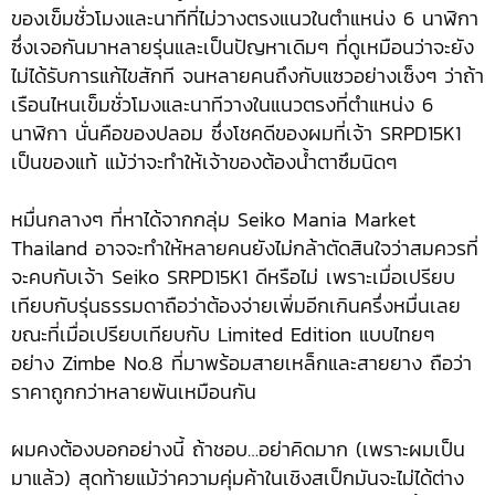
ของเข็มชั่วโมงและนาทีที่ไม่วางตรงแนวในตำแหน่ง 6 นาฬิกา
ซึ่งเจอกันมาหลายรุ่นและเป็นปัญหาเดิมๆ ที่ดูเหมือนว่าจะยัง
ไม่ได้รับการแก้ไขสักที จนหลายคนถึงกับแซวอย่างเซ็งๆ ว่าถ้า
เรือนไหนเข็มชั่วโมงและนาทีวางในแนวตรงที่ตำแหน่ง 6
นาฬิกา นั่นคือของปลอม ซึ่งโชคดีของผมที่เจ้า SRPD15K1
เป็นของแท้ แม้ว่าจะทำให้เจ้าของต้องน้ำตาซึมนิดๆ
หมื่นกลางๆ ที่หาได้จากกลุ่ม Seiko Mania Market
Thailand อาจจะทำให้หลายคนยังไม่กล้าตัดสินใจว่าสมควรที่
จะคบกับเจ้า Seiko SRPD15K1 ดีหรือไม่ เพราะเมื่อเปรียบ
เทียบกับรุ่นธรรมดาถือว่าต้องจ่ายเพิ่มอีกเกินครึ่งหมื่นเลย
ขณะที่เมื่อเปรียบเทียบกับ Limited Edition แบบไทยๆ
อย่าง Zimbe No.8 ที่มาพร้อมสายเหล็กและสายยาง ถือว่า
ราคาถูกกว่าหลายพันเหมือนกัน
ผมคงต้องบอกอย่างนี้ ถ้าชอบ…อย่าคิดมาก (เพราะผมเป็น
มาแล้ว) สุดท้ายแม้ว่าความคุ่มค้าในเชิงสเป็กมันจะไม่ได้ต่าง