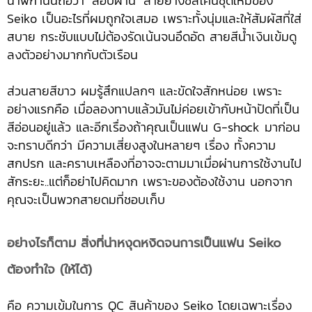
นาฬิกานั้นถือว่า ‘สอบผ่าน’ สายยางซิลิโคนชุดใหม่ของ
Seiko เป็นอะไรที่ผมถูกใจเสมอ เพราะทั้งนุ่มและให้สัมผัสที่ใส่
สบาย กระชับแบบไม่ต้องรัดเน้นจนอึดอัด สายสีน้ำเงินเข้มดู
ลงตัวอย่างมากกับตัวเรือน
ส่วนสายสีขาว ผมรู้สึกแปลกๆ และขัดใจสักหน่อย เพราะ
อย่างแรกคือ เมื่อลองทาบแล้วมันไม่ค่อยเข้ากับหน้าปัดที่เป็น
สีอ่อนอยู่แล้ว และอีกเรื่องถ้าคุณเป็นแฟน G-shock มาก่อน
จะทราบดีกว่า มีความเสี่ยงสูงในหลายๆ เรื่อง ทั้งความ
สกปรก และคราบเหลืองที่อาจจะตามมาเมื่อผ่านการใช้งานไป
สักระยะ..แต่ก็อย่าไปคิดมาก เพราะของต้องใช้งาน นอกจาก
คุณจะเป็นพวกสายดมที่ชอบเก็บ
อย่างไรก็ตาม สิ่งที่น่าหงุดหงิดจนการเป็นแฟน Seiko
ต้องทำใจ (ให้ได้)
คือ ความเข้มในการ QC สินค้าของ Seiko โดยเฉพาะเรื่อง