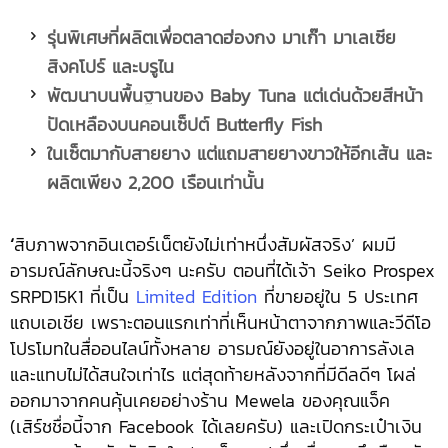
รุ่นพิเศษที่ผลิตเพื่อตลาดฮ่องกง มาเก๊า มาเลเซีย
สิงคโปร์ และบรูไน
พัฒนาบนพื้นฐานของ Baby Tuna แต่เด่นด้วยสีหน้า
ปัดเหลืองบนคอนเซ็ปต์ Butterfly Fish
ในเซ็ตมากับสายยาง แต่แถมสายยางขาวให้อีกเส้น และ
ผลิตเพียง 2,200 เรือนเท่านั้น
‘
สิบภาพจากอินเตอร์เน็ตยังไม่เท่าหนึ่งสัมผัสจริง’ ผมมี
อารมณ์ลักษณะนี้จริงๆ นะครับ ตอนที่ได้เจ้า Seiko Prospex
SRPD15K1 ที่เป็น
Limited Edition
ที่ขายอยู่ใน 5 ประเทศ
แถบเอเชีย เพราะตอนแรกเท่าที่เห็นหน้าตาจากภาพและวีดีโอ
โปรโมทในสื่ออนไลน์ทั้งหลาย อารมณ์ยังอยู่ในอาการลังเล
และแทบไม่ได้สนใจเท่าไร แต่สุดท้ายหลังจากที่มีดีลดีๆ โผล่
ออกมาจากคนคุ้นเคยอย่างร้าน Mewela ของคุณแจ็ค
(เสิร์ชชื่อนี้จาก Facebook ได้เลยครับ) และเปิดกระเป๋าเงิน