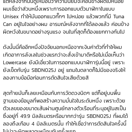
แต่หลังจากนั้นดูเหมือนว่าความนิยมจะค่อนข้างฝืดไปหน่อย
ผมเชื่อว่าส่วนหนึ่งเพราะการออกแบบตัวนาฬิกาในแบบ
Unisex ทำให้มันออกแนวกั๊กๆ ไปหน่อย แล้วพวกที่มี Tuna
Can อยู่ในใจอย่างผม อารมณ์หลังจากที่ได้ลองแล้ว ค่อนข้าง
ผิดหวังในขนาดอย่างรุนแรง จนในที่สุดก็ต้องแยกทางกันไป
ดังนั้นนี่คืออีกหนึ่งปัจจัยนอกเหนือจากเงินค่าตัวที่ทำให้ผม
เกิดอาการลังเลในช่วงแรกว่าจะสั่งเข้ามาดีหรือไม่เมื่อเห็นว่า
Lowercase ยังมีเอี่ยวในการออกแบบนาฬิการุ่นนี้อยู่ เพราะ
ยังเข็ดกับรุ่น SBDN025J อยู่ แถมในตลาดก็ไม่มีของจริงให้
ลองทาบข้อมือก่อนการตัดสินใจเสียด้วยสิ
สุดท้ายมันก็เลยเหมือนกับการวัดดวงนิดๆ แต่ก็อยู่บนพื้น
ฐานของข้อมูลที่พอสร้างความมั่นใจในระดับหนึ่ง เพราะด้วย
ตัวเลขของขนาดเส้นผ่านศูนย์กลางตัวเรือนที่ระบุอยู่ในสเป็น
ซึ่งอยู่ที่ 49.9 มิลลิเมตรหรือมากกว่ารุ่น SBDN025J ที่ผมได้
ลองถึงเกือบ 4 มิลลิเมตรนั้น ทำให้เชื่อว่าการตัดสินใจครั้งนี้
ไม่น่าจะผิดพลาดเหมือนกับครั้งแรก