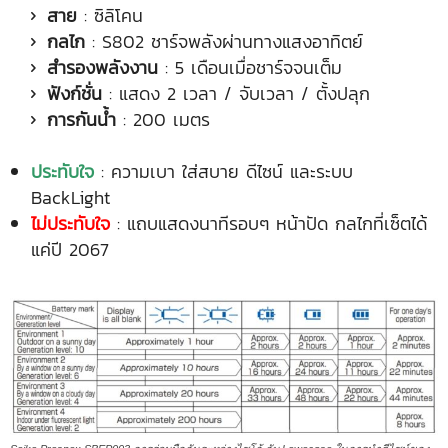
สาย
: ซิลิโคน
กลไก
: S802 ชาร์จพลังผ่านทางแสงอาทิตย์
สำรองพลังงาน
: 5 เดือนเมื่อชาร์จจนเต็ม
ฟังก์ชั่น
: แสดง 2 เวลา / จับเวลา / ตั้งปลุก
การกันน้ำ
: 200 เมตร
ประทับใจ
: ความเบา ใส่สบาย ดีไซน์ และระบบ
BackLight
ไม่ประทับใจ
: แถบแสดงนาทีรอบๆ หน้าปัด กลไกที่เซ็ตได้
แค่ปี 2067