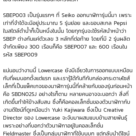
SBEP003 เป็นรุ่นแรกๆ ที่ Seiko ออกนาฬิการุ่นนี้มา เพราะ
เท่าที่จำได้จะมีอยู่ประมาณ 5 รุ่นย่อย และขอบสเกล Pepsi
ในสไตล์ดำน้ำก็เป็นหนึ่งในนั้น โดยทุกรุ่นจะใช้รหัสนำหน้าว่า
SBEP ต่างกันแค่ตัวเลข 3 หลักที่ต่อท้าย โดยที่มี 2 รุ่นผลิต
จำกัดเพียง 300 เรือนก็คือ SBEP007 และ 600 เรือนใน
รหัส SBEP009
แน่นอนว่างานนี้ Lowercase ยังมีเอี่ยวในการออกแบบเหมือน
กับที่ผมบอกตั้งแต่แรก และเรารู้ได้ทันทีกับกล่องกระดาษไซส์
เล็กที่เป็นแพ็คเกจของนาฬิการุ่นนี้ที่คล้ายกับของรุ่นก่อนหน้า
คือ SBDN025J อย่างไรก็ตาม หลายคนอาจจะบอกว่า สิ่งที่
เกิดขึ้นทำให้ข้างสับสน ซึ่งก็คือคอลเล็กชั่นของตัวนาฬิกากับ
งานดีไซน์ที่ดูเหมือนว่า Yuki Kajiwara ซึ่งเป็น Creative
Director ของ Lowercase จะจับมาผสมแบบข้ามสายพันธุ์
เพราะอย่างที่บอกว่าตัวนาฬิกาอยู่ในคอลเล็กชั่น
Fieldmaster ซึ่งเป็นกลุ่มนาฬิกาที่ใช้บนบก แต่กลับนำดีไซน์