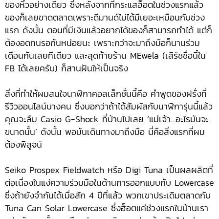
ของหิ้วอย่างเดียว ซึ่งหลังจากที่กระแสฮ็อตในช่วงแรกแล้ว
ของก็เลยขาดตลาดเพราะดีมานด์ไม่ได้มีเยอะเหมือนกับช่วง
แรก ดังนั้น ตอนที่มีเงินแล้วอยากได้ของก็สามารถทำได้ แต่ก็
ต้องอดทนรอกันหน่อยนะ เพราะกว่าจะมาถึงมือก็นานร่วม
เดือนกันเลยทีเดียว และสุดท้ายร้าน MEwela (เสิร์ชชื่อนี้ใน
FB ได้เลยครับ) ก็สานฝันให้เป็นจริง
สิ่งที่ทำให้ผมสนใจนาฬิกาคอลเล็กชั่นนี้คือ คำพูดของฝรั่งที่
รีวิวออนไลน์บางคน ซึ่งบอกว่าถ้าได้สัมผัสกับนาฬิการุ่นนี้แล้ว
คุณจะลืม Casio G-Shock ที่บ้านไปเลย ‘แม่เจ้า…อะไรมันจะ
ขนาดนั้น’ ดังนั้น พอมันเดินทางมาถึงมือ นี่คือสิ่งแรกที่ผม
ต้องพิสูจน์
Seiko Prospex Fieldwatch หรือ Digi Tuna เป็นผลผลิตที่
ต่อเนื่องในแง่ความร่วมมือในด้านการออกแบบกับ Lowercase
ซึ่งถ้ายังจำกันได้เมื่อสัก 4 ปีที่แล้ว พวกเขาประเดิมตลาดกับ
Tuna Can Solar Lowercase ซึ่งฮ็อตแค่ช่วงแรกในบ้านเรา