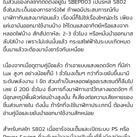
ในส่วนของกลไกที่ติดตั้งอยู่ใน SBEP003 เป็นรหัส S802
ซึ่งในประเด็นของการชาร์จไฟ ถ้าพอมีประสบการณ์กับ
นาฬิกากินแสงมาก่อนแล้ว เรื่องนี้ก็ไม่ใช่เรื่องใหญ่อะไร เพียง
แค่เอามันออกมาใช้งานบ้าง ให้โดนแสงอาทิตย์หรือแสงจาก
หลอดไฟบ้าง สักสัปดาห์ละ 2-3 ชั่วโมง หรือหมั่นนำออกมาส
ลับใส่บ้าง เพราะไม่เช่นนั้นแล้ว กระแสไฟฟ้าในระบบเกิดหมด
ขึ้นมาแล้วจะต้องมานั่งชาร์จกันเหนื่อย
เนื่องจากเมื่อดูตามคู่มือแล้ว ถ้าเอาแบบแสงแดดจัดๆ ที่มีค่า
Lux สูงๆ อย่างน้อยก็มี 1 ชั่วโมงเต็มๆ กว่าที่จะขยับขึ้นมามี
ระดับพลังงาน 1 ขีด ส่วนถ้าเป็นหลอดฟลูออเรสเซนต์ก็ลืมไป
เลย มี 200 ชั่วโมง ซึ่งการทิ้งนาฬิกาเอาไว้กลางแดดจัดๆ ที่
มีอุณหภูมิพื้นผิวค่อนข้างสูงนั้น ก็เสี่ยงต่อความเสียหายของ
ชิ้นส่วนภายใน ดังนั้น ถ้ารักที่จะใช้นาฬิกาประเภทนี้ ต้องหมั่น
อ่านคู่มือและขยันนำออกมาใช้งานสักหน่อย
สำหรับกลไก S802 เมื่อชาร์จจนเต็มและเปิดระบบ PS หรือ
Power Saving ที่จะดับหน้าจอเมื่ออยู่ในพื้นที่ซึ่งมืดสนิทเพื่อ