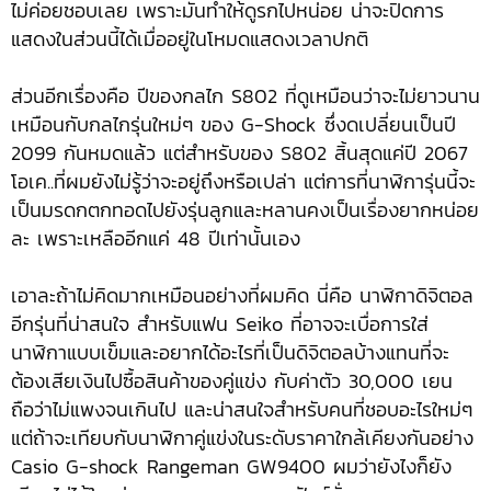
ไม่ค่อยชอบเลย เพราะมันทำให้ดูรกไปหน่อย น่าจะปิดการ
แสดงในส่วนนี้ได้เมื่ออยู่ในโหมดแสดงเวลาปกติ
ส่วนอีกเรื่องคือ ปีของกลไก S802 ที่ดูเหมือนว่าจะไม่ยาวนาน
เหมือนกับกลไกรุ่นใหม่ๆ ของ G-Shock ซึ่งดเปลี่ยนเป็นปี
2099 กันหมดแล้ว แต่สำหรับของ S802 สิ้นสุดแค่ปี 2067
โอเค..ที่ผมยังไม่รู้ว่าจะอยู่ถึงหรือเปล่า แต่การที่นาฬิการุ่นนี้จะ
เป็นมรดกตกทอดไปยังรุ่นลูกและหลานคงเป็นเรื่องยากหน่อย
ละ เพราะเหลืออีกแค่ 48 ปีเท่านั้นเอง
เอาละถ้าไม่คิดมากเหมือนอย่างที่ผมคิด นี่คือ นาฬิกาดิจิตอล
อีกรุ่นที่น่าสนใจ สำหรับแฟน Seiko ที่อาจจะเบื่อการใส่
นาฬิกาแบบเข็มและอยากได้อะไรที่เป็นดิจิตอลบ้างแทนที่จะ
ต้องเสียเงินไปซื้อสินค้าของคู่แข่ง กับค่าตัว 30,000 เยน
ถือว่าไม่แพงจนเกินไป และน่าสนใจสำหรับคนที่ชอบอะไรใหม่ๆ
แต่ถ้าจะเทียบกับนาฬิกาคู่แข่งในระดับราคาใกล้เคียงกันอย่าง
Casio G-shock Rangeman GW9400 ผมว่ายังไงก็ยัง