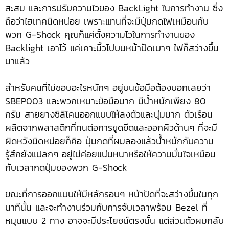
สะสม และการปรับความไวของ BackLight ในการทำงาน ซึ่ง
ถือว่าไฮเทคนิดหน่อย เพราะแทนที่จะมีปุ่มกดไฟเหมือนกับ
พวก G-Shock คุณก็แค่ตั้งความไวในการทำงานของ
Backlight เอาไว้ แค่เคาะนิ้วไปบนหน้าปัดเบาๆ ไฟก็สว่างขึ้น
มาแล้ว
สำหรับคนที่ไม่ชอบอะไรหนักๆ อยู่บนข้อมือต้องบอกเลยว่า
SBEP003 และพวกเหมาะข้อมือมาก มีน้ำหนักเพียง 80
กรัม สายยางซิลิโคนออกแบบให้ลงตัวและนุ่มมาก ตัวเรือน
ผลิตจากพลาสติกที่ทนต่อการขูดขีดและออกผิวด้านๆ ที่จะมี
ผิดหวังนิดหน่อยก็คิอ ปุ่มกดที่ผมลองแล้วน้ำหนักกับความ
รู้สึกยังแปลกๆ อยู่ไม่ค่อยแน่นหนาหรือให้ความมั่นใจเหมือน
กับเวลากดปุ่มของพวก G-Shock
ขณะที่การออกแบบให้มีหลักรอบๆ หน้าปัดที่จะสว่างขึ้นในทุก
นาทีนั้น และจะทำงานร่วมกับการจับเวลาพร้อม Bezel ที่
หมุนแบบ 2 ทาง อาจจะมีประโยชน์ตรงนั้น แต่ส่วนตัวผมกลับ