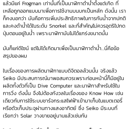
แล้วมีแค่ Frogman เท่านั้นที่เป็นนาฬิกาดำน้ำตั้งแต่เกิด ที่
เหลือถูกออกแบบมาเพื่อการใช้งานบนบกเป็นหลัก ดังนั้น เรา
ก็คงบอกว่า มันคือการเพิ่มประสิทธิภาพในการกันน้ำจากปกติ
และคงดำน้ำได้ในระดับ Snorkel และที่สำคัญไม่ควรอุตริไปกด
ปุ่มตอนอยู่ในน้ำ เพราะนาฬิกามันไม่ได้แกร่งขนาดนั้น
มันก็แค่ดีไซน์ แต่ไม่ได้เกิดมาเพื่อเป็นนาฬิกาดำน้ำ…นี่คือข้อ
สรุปของผม
ในเรื่องของการผลิตนาฬิกาแบบดิจิตอลล้วนนั้น จริงแล้ว
Seiko มีประสบการณ์มาพอสมควรเพราะก่อนหน้านี้ก็มีอยู่ใน
ผลิตทั้งตัวที่เป็น Dive Computer และนาฬิกาสำหรับใช้ใน
การวิ่ง ดังนั้น จึงไม่ต้องกังวลในเรื่องของ Know How เช่น
เดียวกับการใช้ระบบชาร์จกระแสไฟฟ้าเข้ามาเก็บในแบตเตอรี่
หรือตัวเก็บประจุผ่านทางแสงอาทิตย์ ซึ่ง Seiko มีระบบที่
เรียกว่า Solar วางขายอยู่นานแล้วเช่นกัน