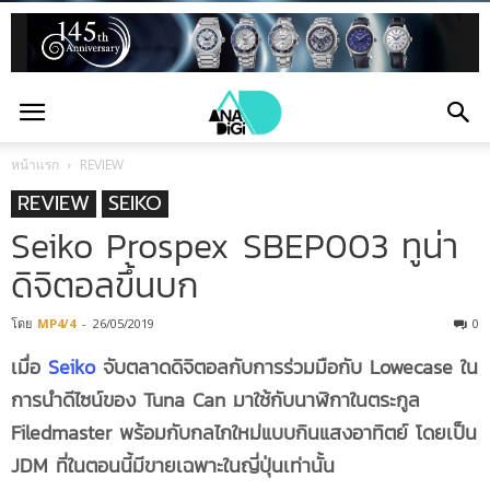
หน้าแรก
REVIEW
REVIEW
SEIKO
Seiko Prospex SBEP003 ทูน่า
ดิจิตอลขึ้นบก
โดย
MP4/4
-
26/05/2019
0
เมื่อ
Seiko
จับตลาดดิจิตอลกับการร่วมมือกับ Lowecase ใน
การนำดีไซน์ของ Tuna Can มาใช้กับนาฬิกาในตระกูล
Filedmaster พร้อมกับกลไกใหม่แบบกินแสงอาทิตย์ โดยเป็น
JDM ที่ในตอนนี้มีขายเฉพาะในญี่ปุ่นเท่านั้น