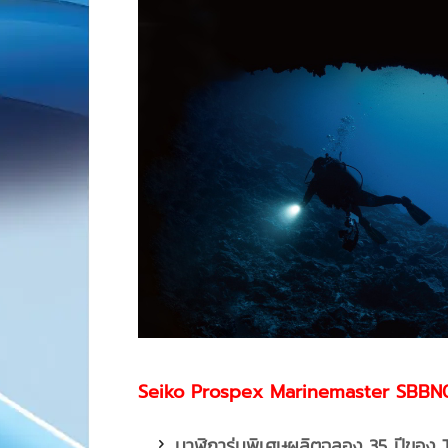
Seiko Prospex Marinemaster SBBN05
นาฬิการุ่นพิเศษผลิตฉลอง
35 ปีของ