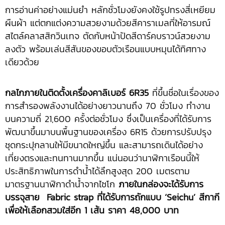
การอ่านค่าอย่างแม่นยำ หลักชั่วโมงยังคงใช้รูปทรงสี่เหยียม
ผืนผ้า แต่ตกแต่งความสวยงามด้วยสีคาราเมลที่ให้อารมณ์
สไตล์คลาสสิกวินเทจ ตัดกับหน้าปัดสีดาร์คบราวน์สวยงาม
ลงตัว พร้อมเล่นสีสันของขอบตัวเรือนแบบหมุนได้ทิศทาง
เดียวด้วย
กลไกภายในติดตั้งเครื่องคาลิเบอร์ 6R35
ที่ขึ้นชื่อในเรื่องของ
การสำรองพลังงานได้อย่างยาวนานถึง 70 ชั่วโมง ทำงาน
บนความถี่ 21,600 ครั้งต่อชั่วโมง ซึ่งเป็นเครื่องที่ได้รับการ
พัฒนาขึ้นมาบนพื้นฐานของเครื่อง 6R15 ด้วยการปรับปรุง
ชุดกระปุกลานให้มีขนาดใหญ่ขึ้น และสามารถเดินได้อย่าง
เที่ยงตรงและทนทานมากขึ้น แน่นอนว่านาฬิกาเรือนนี้ให้
ประสิทธิภาพในการดำน้ำได้ลึกสูงสุด 200 เมตรตาม
มาตรฐานนาฬิกาดำน้ำจากไซโก
ภายในกล่องจะได้รับการ
บรรจุสาย Fabric strap ที่ได้รับการถักแบบ ‘Seichu’ สีกากี
เพื่อให้เลือกสวมใส่อีก 1 เส้น ราคา 48,000 บาท