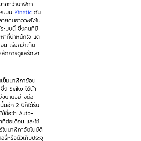
นมากกว่านาฬิกา
องระบบ
Kinetic
กัน
 หลายคนอาจจะยังไม่
ะบบนี้ ซึ่งคนที่มี
หาที่น่าหนักใจ แต่
อน เรียกว่าเก็บ
จหลักการดูแลรักษา
นเข็มนาฬิกาย้อน
ซึ่ง Seiko ได้นำ
บ่งบานอย่างต่อ
้นอีก 2 ปีก็ได้รับ
้ชื่อว่า Auto-
ทีต่อเดือน และใช้
อร์ในนาฬิกาอัตโนมัติ
รี่หรือตัวเก็บประจุ