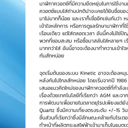
นาฬิกาควอตซ์ที่มีความยืดหยุ่นในการใช้งา
ควอตซ์แบบใส่ถ่านปกติน่าจะเคยได้ยินชื่อข
มาไม่มากก็น้อย และเราก็เชื่ออีกเช่นกันว่า
เข้าใจหลักการ หรือการดูแลรักษานาฬิกาที่ใช้ร
เรือนเดียว แต่ใส่ตลอดเวลา อันนี้คงไม่ใช่ปัญ
พวกที่ชอบสะสม หรือซื้อมาสลับใส่หลายๆ เรื
มากกว่าใส่ อันนี้อาจจะต้องมาทำความเข้าใ
กันสักหน่อย
จุดเริ่มต้นของระบบ Kinetic อาจจะต้องหมุ
หลังกันไปไกลสักหน่อย โดยเริ่มจากปี 1986 
เสนอแนวคิดใหม่ของนาฬิกาควอตซ์ที่กำลังเ
เรื่องด้วยเทคโนโลยีที่เรียกว่า AGM และจากนั
การพัฒนาเพื่อขายในตลาดยุโรปเพียงแต่ยังใช
Quartz ซึ่งมีความเที่ยงตรงระดับ +/-15 วินา
ชิ้นส่วนที่เรียกว่าซึ่งมีลักษณะคล้ายกับโรเต
ทำหน้าที่ผลิตกระแสไฟฟ้าเข้ามาเก็บในแบตเตอ