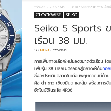
หน้าแรก
CLOCKWISE
Seiko 5 Sports ขยายทางเลือกด
CLOCKWISE
SEIKO
Seiko 5 Sports ข
เรือน 38 มม.
โดย
MP4/4
-
07/04/2023
การเพิ่มทางเลือกใหม่ของขนาดตัวเรือน โ
เพิ่มรุ่น 38 มิลลิเมตรออกสู่ตลาดให้กับ
คอลเ
ซึ่งจะประเดิมตลาดในเดือนพฤษภาคมนี้ด้วย 
คือ ดำ ขาว เขียวมินต์ และส้ม พร้อมการขั
อัตโนมัติในรหัส 4R36