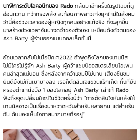
นาฬิการะดับไอคอนิกของ
Rado
กลับมาอีกครั้งในรูปโฉมที่ดู
อ่อนหวาน ทว่าทรงพลัง สะท้อนภาพสาวเก่งยุคใหม่ในสังคม
ว่านี่คือช่วงเวลาของผู้หญิงทุกคนอย่างแท้จริง ที่จะลุกขึ้น
มาสร้างช่วงเวลาอันน่าจดจำของตัวเอง เหมือนดังตัวตนของ
Ash Barty ผู้ร่วมออกแบบคอลเล็กชั่นนี้
ย้อนเวลากลับไปเมื่อปีค.ศ.2022 ถ้าพูดถึงโลกของเทนนิส
ไม่มีใครไม่รู้จัก Ash Barty ผู้คว้าแชมป์ออสเตรเลียนโอเพน
คนล่าสุดแน่นอน ซึ่งหลังจากคว้าแชมป์ไม่นาน เสียงชื่นชม
ยินดียังไม่ทันเบาบางลง เธอก็ตัดสินใจแขวนแร็กเก็ต ทั้งที่ยัง
ครองตำแหน่งมือ 1 ของโลกอยู่ Ash Barty เล่าให้ Rado
ฟังถึงจุดเปลี่ยนใหญ่ในชีวิตครั้งนี้ว่า “การตัดสินใจหันหลังให้
เทนนิสอาจเป็นเรื่องน่าหวาดหวั่นสำหรับหลายคน แต่สำหรับ
ฉัน ฉันมองเห็นโอกาสมากมายที่รอยู่”