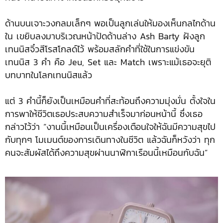
ด้านบนเจาะวงกลมเล็กๆ พอเป็นลูกเล่นให้มองเห็นกลไกด้าน
ใน เขยิบลงมาบริเวณหน้าปัดด้านล่าง Ash Barty ฝังลูก
เทนนิสจิ๋วสีโรสโกลด์ไว้ พร้อมสลักคำที่ใช้ในการแข่งขัน
เทนนิส 3 คำ คือ Jeu, Set และ Match เพราะแม้เธอจะยุติ
บทบาทในโลกเทนนิสแล้ว
แต่ 3 คำนี้ก็ยังเป็นเหมือนคำที่สะท้อนถึงความมุ่งมั่น ตั้งใจใน
การพาให้ชีวิตเธอประสบความสำเร็จมาก่อนหน้านี้ ซึ่งเธอ
กล่าวไว้ว่า “งานนี้เหมือนเป็นเครื่องเตือนใจให้ฉันมีความสุขไป
กับทุกๆ โมเมนต์ของการเดินทางในชีวิต แล้วฉันก็หวังว่า ทุก
คนจะสัมผัสได้ถึงความสุขผ่านนาฬิกาเรือนนี้เหมือนกับฉัน”