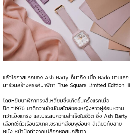
แล้วโอกาสแรกของ Ash Barty ก็มาถึง เมื่อ Rado ชวนเธอ
มาร่วมสร้างสรรค์นาฬิกา True Square Limited Edition III
โดยหยิบนาฬิกาทรงสี่เหลี่ยมซึ่งเกิดขึ้นครั้งแรกเมื่อ
ปีค.ศ.1976 มาตีความใหม่ในสไตล์ของหญิงสาวผู้อ่อนหวาน
ทว่าแข็งแกร่ง และประสบความสำเร็จในชีวิต ซึ่ง Ash Barty
เลือกใช้ตัวเรือนไฮเทคเซรามิกสีชมพูอ่อนๆ สีเดียวกับสาย
หนัง หน้าปัดทำจากเปลือกหอยมุกสีขาว