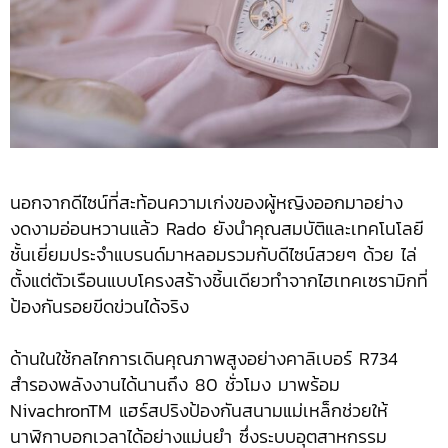
นอกจากดีไซน์ที่สะท้อนความเก่งของผู้หญิงออกมาอย่าง
งดงามอ่อนหวานแล้ว Rado ยังนำคุณสมบัติและเทคโนโลยี
ชั้นเยี่ยมประจำแบรนด์มาหลอมรวมกับดีไซน์สวยๆ ด้วย ไล่
ตั้งแต่ตัวเรือนแบบโครงสร้างชิ้นเดียวทำจากไฮเทคเซรามิกที่
ป้องกันรอยขีดข่วนได้จริง
ด้านในใช้กลไกการเดินคุณภาพสูงอย่างคาลิเบอร์ R734
สำรองพลังงานได้นานถึง 80 ชั่วโมง มาพร้อม
NivachronTM แฮร์สปริงป้องกันสนามแม่เหล็กช่วยให้
นาฬิกาบอกเวลาได้อย่างแม่นยำ ซึ่งระบบอุตสาหกรรม