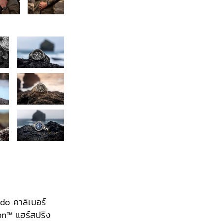
do คาลิเบอร์
ron™ แฮร์สปริง