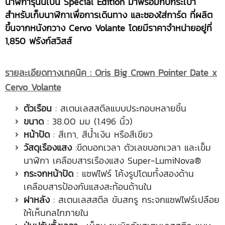
นาฬิการุ่นนี้เป็น Special Edition มาพร้อมกับกระเป๋า
สำหรับเก็บนาฬิกาเพื่อการเดินทาง และซองใส่การ์ด ที่ผลิต
ขึ้นจากหนังกวาง Cervo Volante โดยมีราคาจำหน่ายอยู่ที่
1,850 ฟรังก์สวิสส์
รายละเอียดทางเทคนิค
: Oris Big Crown Pointer Date x
Cervo Volante
ตัวเรือน
: สเตนเลสสตีลแบบประกอบหลายชิ้น
ขนาด
: 38.00 มม (1.496 นิ้ว)
หน้าปัด
: สีเทา, สีน้ำเงิน หรือสีเขียว
วัสดุเรืองแสง
:ขีดบอกเวลา ตัวเลขบอกเวลา และเข็ม
นาฬิกา เคลือบสารเรืองแสง Super-LumiNova®
กระจกหน้าปัด
: แซฟไฟร์ โค้งรูปโดมทั้งสองด้าน
เคลือบสารป้องกันแสงสะท้อนด้านใน
ฝาหลัง
: สเตนเลสสตีล ขันสกรู กระจกแซฟไฟร์เปลือย
ให้เห็นกลไกภายใน