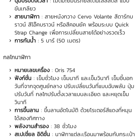
ปุ่มปรับตั้งเวลา
: เม็ดมะยมนิรภัยสเตนเลสสตีล แบบ
ขันเกลียว
สายนาฬิกา
: สายหนังกวาง Cervo Volante สีดาร์กบ
ราวน์ สีโอ๊คบราวน์ หรือสีคอนยัค พร้อมระบบ Quick
Strap Change เพื่อการเปลี่ยนสายได้อย่างรวดเร็ว
การกันน้ำ
: 5 บาร์ (50 เมตร)
กลไกนาฬิกา
หมายเลขเครื่อง
: Oris 754
ฟังก์ชั่น
: เข็มชั่วโมง เข็มนาที และเข็มวินาที เข็มชี้บอก
วันที่จากจุดศูนย์กลาง ปรับเปลี่ยนวันที่แบบฉับพลัน ปุ่ม
ปรับวันที่ กลไกปรับตั้งเวลาแบบละเอียด และหยุดเข็ม
วินาที
การขึ้นลาน
: ขึ้นลานอัตโนมัติ ด้วยโรเตอร์สีแดงที่หมุน
ได้สองทิศทาง
พลังงานสำรอง
: 38 ชั่วโมง
สเปเชี่ยล อิดิชั่น
: นาฬิกาแต่ละเรือนมาพร้อมกับกระเป๋า