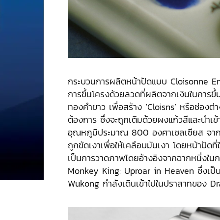
กระบวนการผลิตหน้าปัดแบบ Cloisonne Enam
การขึ้นโครงด้วยลวดที่ผลิตจากเงินในการขึ้
ทองคำขาว เพื่อสร้าง ‘Cloisns’ หรือช่องต่าง
ต้องการ ซึ่งจะถูกเติมด้วยผงแก้วสีและนำเข้
อุณหภูมิประมาณ 800 องศาเซลเซียส จากนั้น
ถูกขัดเงาเพื่อให้เคลือบมันเงา โดยหน้าปัดที่ใช
เป็นการวาดภาพโดยอ้างอิงจากฉากหนึ่งในก
Monkey King: Uproar in Heaven ซึ่งเป็
Wukong กำลังเดินเข้าไปในปราสาทของ D