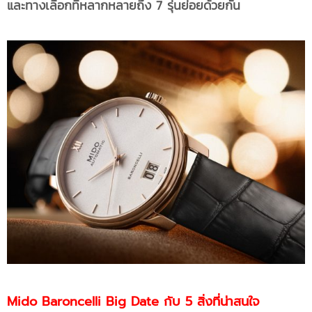
และทางเลือกที่หลากหลายถึง 7 รุ่นย่อยด้วยกัน
Mido Baroncelli Big Date กับ 5 สิ่งที่น่าสนใจ