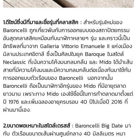
1.ดีไซน์ซึ่งมีที่มาและชื่อรุ่นที่คลาสสิค :
สำหรับรุ่นใหม่ของ
Baroncelli ถูกเกี่ยวพันกับการออกแบบของสถาปัตยกรรม
อันสุดคลาสสิคเหมือนกับนาฬิกาหลายๆ รุ่น และคราวนี้เป็น
อิทธิพลที่มาจาก Galleria Vittorio Emanuele II แห่งเมือง
มิลานประเทศอิตาลี ซึ่งเป็นศิลปในยุค Baroque ในสไตล์
Neclassic ที่เน้นความโค้งมนกลมกลืน และ Mido ได้นำเส้น
สายที่มีความโค้งมนและมีความกลมกลืนต่อเนื่องกันมาใช้กับ
การออกแบบตัวเรือนของ Baroncelli นอกจากนั้น
Baroncelli ถือเป็นนาฬิกาอีกรุ่นของ Mido ที่มีอายุตลาด
ยาวนาน เพราะทาง Mido เองใช้ชื่อนี้ในการทำตลาดมาตั้งแต่
ปี 1976 และเพิ่มฉลองอายุครบรอบ 40 ปีไปเมื่อปี 2016 ที่
ผ่านมานี้เอง.
2.ขนาดพอเหมาะในสไตล์เดรสส์ :
Baroncelli Big Date มา
กับ ตัวเรือนขนาดเส้นผ่านศูนย์กลาง 40 มิลลิเมตร หนา