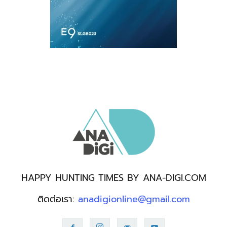
HAPPY HUNTING TIMES BY ANA-DIGI.COM
ติดต่อเรา:
anadigionline@gmail.com