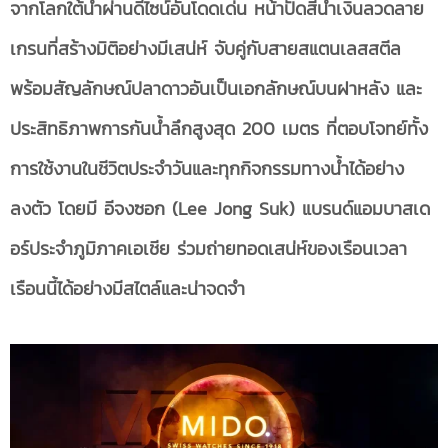
จากโลกใต้น้ำผ่านดีไซน์อันโดดเด่น หน้าปัดสีน้ำเงินลวดลาย
เกรนที่สร้างมิติอย่างมีเสน่ห์ จับคู่กับสายสแตนเลสสตีล
พร้อมสัญลักษณ์ปลาดาวอันเป็นเอกลักษณ์บนฝาหลัง และ
ประสิทธิภาพการกันน้ำลึกสูงสุด 200 เมตร ที่ตอบโจทย์ทั้ง
การใช้งานในชีวิตประจำวันและทุกกิจกรรมทางน้ำได้อย่าง
ลงตัว โดยมี อีจงซอก (Lee Jong Suk) แบรนด์แอมบาสเด
อร์ประจำภูมิภาคเอเชีย ร่วมถ่ายทอดเสน่ห์ของเรือนเวลา
เรือนนี้ได้อย่างมีสไตล์และน่าจดจำ