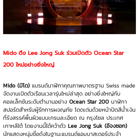
Mido ดึง Lee Jong Suk ร่วมเปิดตัว Ocean Star
200 ใหม่อย่างยิ่งใหญ่
Mido (มิโด)
แบรนด์นาฬิกาคุณภาพมาตรฐาน Swiss made
จัดงานเปิดตัวเรือนเวลารุ่นใหม่ล่าสุด อย่างยิ่งใหญ่กับ
คอลเล็กชันระดับตำนานอย่าง
Ocean Star 200
นาฬิกา
สปอร์ตสำหรับผู้รักการผจญภัย โดดเด่นด้วยหน้าปัดสีน้ำเงิน
ที่รังสรรค์พื้นผิวแบบเกรนละเอียด ณ กรุงโซล ประเทศ
เกาหลีใต้ โดยงานนี้ได้คว้าตัว
Lee Jong Suk (อีจงซอก)
นักแสดงหนุ่มชื่อดังในฐานะแบรนด์แอมบาสเดอร์ประจำ