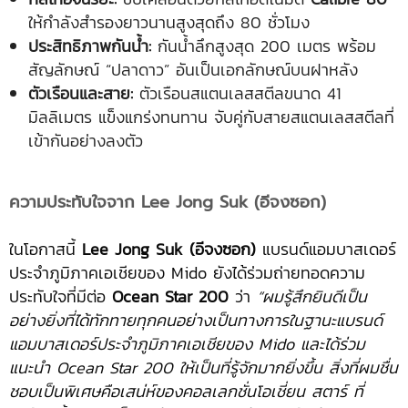
ให้กำลังสำรองยาวนานสูงสุดถึง 80 ชั่วโมง
ประสิทธิภาพกันน้ำ:
กันน้ำลึกสูงสุด 200 เมตร พร้อม
สัญลักษณ์ “ปลาดาว” อันเป็นเอกลักษณ์บนฝาหลัง
ตัวเรือนและสาย:
ตัวเรือนสแตนเลสสตีลขนาด 41
มิลลิเมตร แข็งแกร่งทนทาน จับคู่กับสายสแตนเลสสตีลที่
เข้ากันอย่างลงตัว
ความประทับใจจาก Lee Jong Suk (อีจงซอก)
ในโอกาสนี้
Lee Jong Suk (อีจงซอก)
แบรนด์แอมบาสเดอร์
ประจำภูมิภาคเอเชียของ Mido ยังได้ร่วมถ่ายทอดความ
ประทับใจที่มีต่อ
Ocean Star 200
ว่า
“ผมรู้สึกยินดีเป็น
อย่างยิ่งที่ได้ทักทายทุกคนอย่างเป็นทางการในฐานะแบรนด์
แอมบาสเดอร์ประจำภูมิภาคเอเชียของ Mido และได้ร่วม
แนะนำ Ocean Star 200 ให้เป็นที่รู้จักมากยิ่งขึ้น สิ่งที่ผมชื่น
ชอบเป็นพิเศษคือเสน่ห์ของคอลเลกชั่นโอเชี่ยน สตาร์ ที่