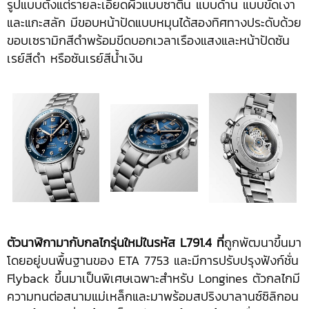
รูปแบบตั้งแต่รายละเอียดผิวแบบซาติน แบบด้าน แบบขัดเงา
และแกะสลัก มีขอบหน้าปัดแบบหมุนได้สองทิศทางประดับด้วย
ขอบเซรามิกสีดำพร้อมขีดบอกเวลาเรืองแสงและหน้าปัดซัน
เรย์สีดำ หรือซันเรย์สีน้ำเงิน
ตัวนาฬิกามากับกลไกรุ่นใหม่ในรหัส
L791.4 ที่
ถูกพัฒนาขึ้นมา
โดยอยู่บนพื้นฐานของ ETA 7753 และมีการปรับปรุงฟังก์ชั่น
Flyback ขึ้นมาเป็นพิเศษเฉพาะสำหรับ Longines ตัวกลไกมี
ความทนต่อสนามแม่เหล็กและมาพร้อมสปริงบาลานซ์ซิลิกอน