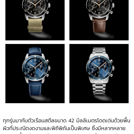
ทุกรุ่นมากับตัวเรือนสตีลขนาด 42 มิลลิเมตรโดดเด่นด้วยพื้น
ผิวที่ประณีตงดงามและพิถีพิถันเป็นพิเศษ ซึ่งมีหลากหลาย