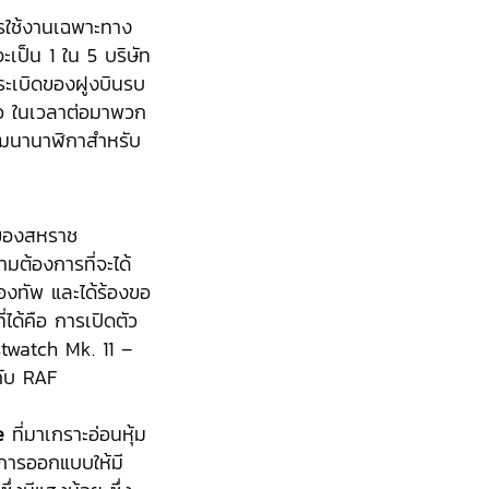
ารใช้งานเฉพาะทาง
เป็น 1 ใน 5 บริษัท
้งระเบิดของฝูงบินรบ
้ว ในเวลาต่อมาพวก
พัฒนานาฬิกาสำหรับ
าศของสหราช
มต้องการที่จะได้
กองทัพ และได้ร้องขอ
่ได้คือ การเปิดตัว
stwatch Mk. 11 –
กับ RAF
e
ที่มาเกราะอ่อนหุ้ม
ีการออกแบบให้มี