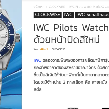
หน้าแรก
CLOCKWISE
IWC Pilots Watch Mark XX ฉลอง
CLOCKWISE
IWC
IWC Schaffhau
IWC Pilots Watc
ด้วยหน้าปัดสีใหม่
โดย
MP4/4
-
08/06/2023
IWC
ฉลองวาระพิเศษของการผลิตนาฬิการุ่น 
กองทัพอากาศของสหราชอาณาจักร ด้วยการเพ
ซึ่งเป็นสีเงินให้กับนาฬิกาที่เป็นทายาทสา
โดยจะมีจำหน่าย 2 ทางเลือก คือ สายหนั
สตีล