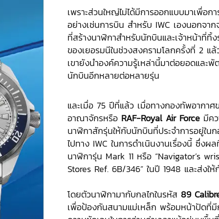
เพราะส่วนใหญ่ไม่ได้มีการออกแบบมาเพื่อก
อย่างเช่นการบิน สำหรับ IWC เองนอกจากจะ
ที่สร้างนาฬิกาสำหรับนักบินและเจ้าหน้าที่ทิ
ของเยอรมนีในช่วงสงครามโลกครั้งที่ 2 แล
เขายังนำองค์ความรู้เหล่านี้มาต่อยอดและ
นักบินอีกหลายต่อหลายรุ่น
และเมื่อ 75 ปีที่แล้ว เมื่อทางกองทัพอาก
อาณาจักรหรือ
RAF-Royal Air Force
มีควา
นาฬิกาสักรุ่นให้กับนักบินที่ประจำการอยู่ใน
ไปทาง IWC ในการดำเนินงานเรื่องนี้ ซึ่งผลที
นาฬิการุ่น Mark 11 หรือ “Navigator’s wri
Stores Ref. 6B/346” ในปี 1948 และส่งให้
โดยตัวนาฬิกามากับกลไกในรหัส
89 Calibr
เพื่อป้องกันสนามแม่เหล็ก พร้อมหน้าปัดที่ม