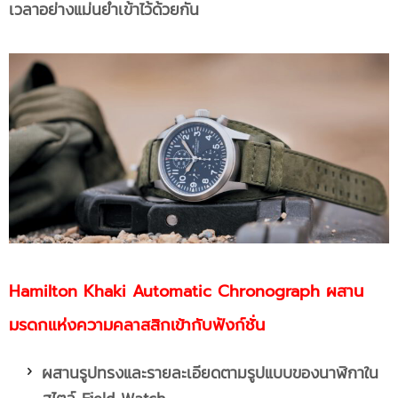
เวลาอย่างแม่นยำเข้าไว้ด้วยกัน
Hamilton Khaki Automatic Chronograph ผสาน
มรดกแห่งความคลาสสิกเข้ากับฟังก์ชั่น
ผสานรูปทรงและรายละเอียดตามรูปแบบของนาฬิกาใน