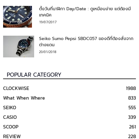
ตั้งวันที่นาฬิกา Day/Date : ดูเหมือนง่าย แต่ต้องมี
เทคนิค
19/07/2017
Seiko Sumo Pepsi SBDC057 ของดีที่ต้องสั่งจาก
ต่างแดน
20/01/2018
POPULAR CATEGORY
CLOCKWISE
1988
What When Where
833
SEIKO
555
CASIO
339
SCOOP
261
REVIEW
228