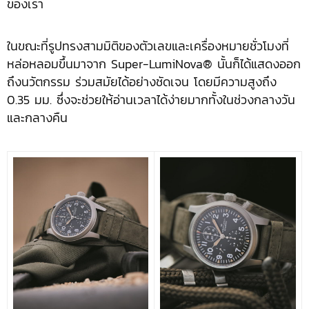
ของเรา
ในขณะที่รูปทรงสามมิติของตัวเลขและเครื่องหมายชั่วโมงที่
หล่อหลอมขึ้นมาจาก Super-LumiNova® นั้นก็ได้แสดงออก
ถึงนวัตกรรม ร่วมสมัยได้อย่างชัดเจน โดยมีความสูงถึง
0.35 มม. ซึ่งจะช่วยให้อ่านเวลาได้ง่ายมากทั้งในช่วงกลางวัน
และกลางคืน