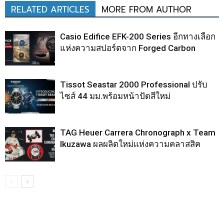
RELATED ARTICLES
MORE FROM AUTHOR
Casio Edifice EFK-200 Series อีกทางเลือก
แห่งความสปอร์ตจาก Forged Carbon
Tissot Seastar 2000 Professional ปรับ
ไซส์ 44 มม.พร้อมหน้าปัดสีใหม่
TAG Heuer Carrera Chronograph x Team
Ikuzawa ผลผลิตใหม่แห่งความคลาสสิค