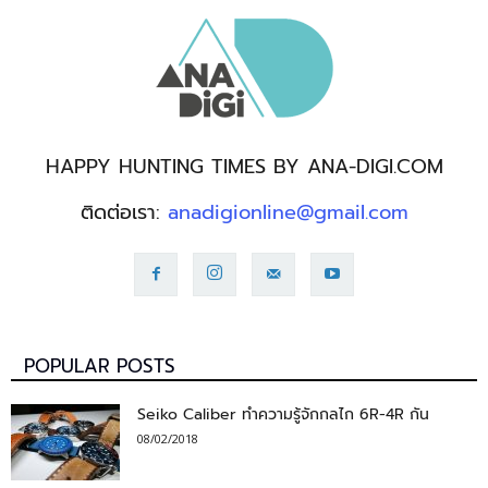
HAPPY HUNTING TIMES BY ANA-DIGI.COM
ติดต่อเรา:
anadigionline@gmail.com
POPULAR POSTS
Seiko Caliber ทำความรู้จักกลไก 6R-4R กัน
08/02/2018