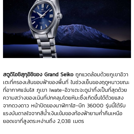
สตูดิโอชิสุกุอิชิของ
Grand Seiko
ถูกแวดล้อมด้วยภูเขาอิวา
เตะที่ครองเส้นขอบฟ้าของพื้นที่ ในช่วงเย็นของฤดูหนาวขณะ
ที่อากาศแจ่มใส ภูเขา Iwate-อิวาเตะจะดูน่าทึ่งเป็นที่สุดด้วย
ความสว่างของเนินที่ปกคลุมโดยหิมะซึ่งเกิดขึ้นได้ด้วยแสง
จากดวงดาว หน้าปัดของนาฬิกาไฮ-บีท 36000 รุ่นนี้ได้รับ
แรงบันดาลใจจากสีน้ำเงินเข้มของท้องฟ้ายามค่ำคืนเหนือ
ยอดเขาที่สูงตระหง่านถึง 2,038 เมตร