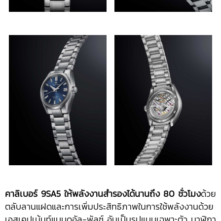
คาลิเบอร์ 9SA5 ให้พลังงานสำรองได้นานถึง 80 ชั่วโมง
ด้วย
ตลับลานแฝดและการเพิ่มประสิทธิภาพในการใช้พลังงานด้วย
เอสเคปเม้นท์แบบดูอัล-พัลซ์ อันเป็นรูปแบบเฉพาะตัว นาฬิกา