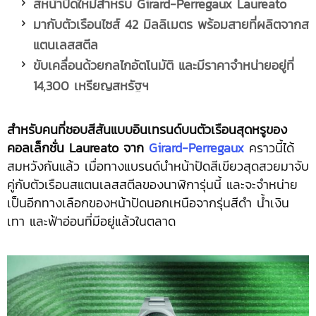
สีหน้าปัดใหม่สำหรับ
Girard-Perregaux Laureato
มากับตัวเรือนไซส์
42 มิลลิเมตร พร้อมสายที่ผลิตจากส
แตนเลสสตีล
ขับเคลื่อนด้วยกลไกอัตโนมัติ และมีราคาจำหน่ายอยู่ที่
14,300 เหรียญสหรัฐฯ
สำหรับคนที่ชอบสีสันแบบอินเทรนด์บนตัวเรือนสุดหรูของ
คอลเล็กชั่น
Laureato จาก
Girard-Perregaux
คราวนี้ได้
สมหวังกันแล้ว เมื่อทางแบรนด์นำหน้าปัดสีเขียวสุดสวยมาจับ
คู่กับตัวเรือนสแตนเลสสตีลของนาฬิการุ่นนี้ และจะจำหน่าย
เป็นอีกทางเลือกของหน้าปัดนอกเหนือจากรุ่นสีดำ น้ำเงิน
เทา และฟ้าอ่อนที่มีอยู่แล้วในตลาด