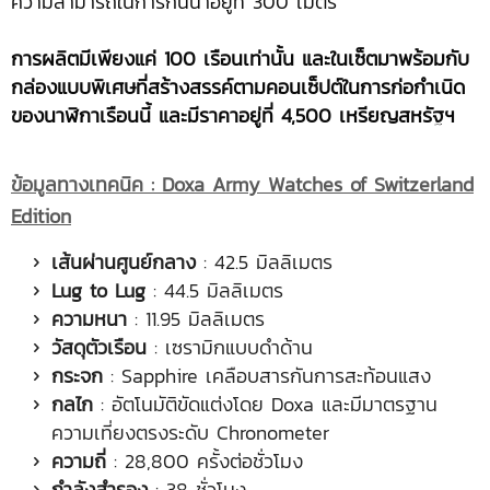
ความสามารถในการกันน้ำอยู่ที่ 300 เมตร
การผลิตมีเพียงแค่
100 เรือนเท่านั้น และในเซ็ตมาพร้อมกับ
กล่องแบบพิเศษที่สร้างสรรค์ตามคอนเซ็ปต์ในการก่อกำเนิด
ของนาฬิกาเรือนนี้ และมีราคาอยู่ที่ 4,500 เหรียญสหรัฐฯ
ข้อมูลทางเทคนิค
: Doxa Army Watches of Switzerland
Edition
เส้นผ่านศูนย์กลาง
: 42.5 มิลลิเมตร
Lug to Lug
: 44.5 มิลลิเมตร
ความหนา
: 11.95 มิลลิเมตร
วัสดุตัวเรือน
: เซรามิกแบบดำด้าน
กระจก
: Sapphire เคลือบสารกันการสะท้อนแสง
กลไก
: อัตโนมัติขัดแต่งโดย Doxa และมีมาตรฐาน
ความเที่ยงตรงระดับ Chronometer
ความถี่
: 28,800 ครั้งต่อชั่วโมง
กำลังสำรอง
: 38 ชั่วโมง