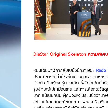
DiaStar Original Skeleton ความพิเศ
หมุนเข็มนาฬิกากลับไปยังปีค.ศ.1962
Rado
ปรากฏการณ์สำคัญขึ้นในแวดวงอุตสาหกรร
เปิดตัว DiaStar รุ่นบุกเบิก ซึ่งโดดเด่นทั้ง
รูปลักษณ์ไม่เหมือนใคร และการเลือกใช้วัสด
มาก แม้ในยุคนั้น ผู้คนจะยังไม่รู้แน่ชัดว่านา
อะไร แต่เอกลักษณ์กับคุณภาพของ DiaStar 
พอที่จะสร้างความมั่นใจให้คนจำนวนมากหั