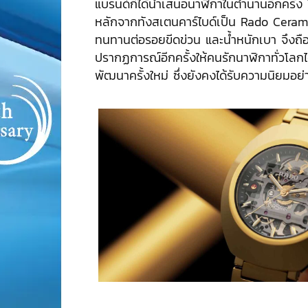
แบรนด์ก็ได้นำเสนอนาฬิกาในตำนานอีกครั้ง โ
หลักจากทังสเตนคาร์ไบด์เป็น Rado Ceramos
ทนทานต่อรอยขีดข่วน และน้ำหนักเบา จึงถื
ปรากฏการณ์อีกครั้งให้คนรักนาฬิกาทั่วโลกได
พัฒนาครั้งใหม่ ซึ่งยังคงได้รับความนิยมอย