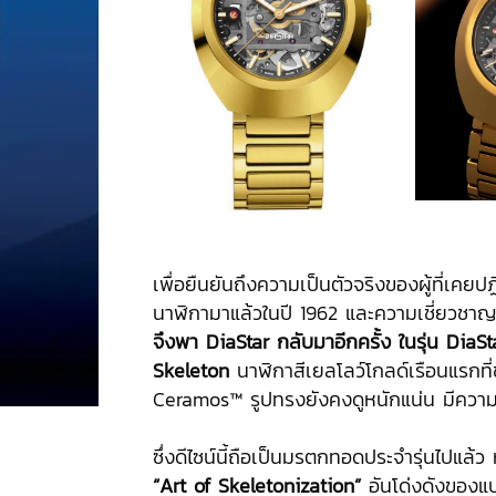
เพื่อยืนยันถึงความเป็นตัวจริงของผู้ที่เคย
นาฬิกามาแล้วในปี 1962 และความเชี่ยวชาญด้
จึงพา DiaStar กลับมาอีกครั้ง ในรุ่น DiaSt
Skeleton
นาฬิกาสีเยลโลว์โกลด์เรือนแรกที
Ceramos™ รูปทรงยังคงดูหนักแน่น มีควา
ซึ่งดีไซน์นี้ถือเป็นมรตกทอดประจำรุ่นไปแล้
“Art of Skeletonization”
อันโด่งดังของแบร