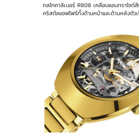
กลไกคาลิเบอร์ R808 เคลือบแอนทราไซด์สีเท
คริสตัลแซฟไฟร์ทั้งด้านหน้าและด้านหลังตัวเ