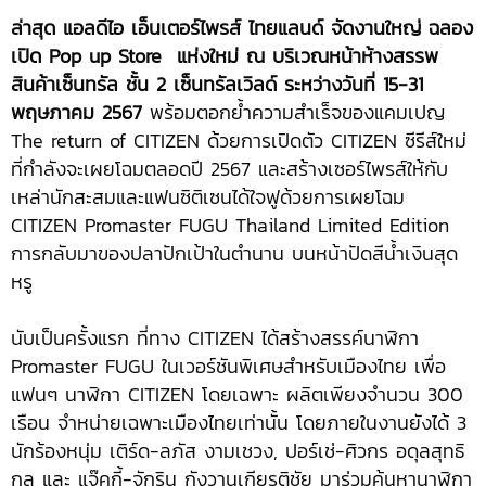
ล่าสุด แอลดีไอ เอ็นเตอร์ไพรส์ ไทยแลนด์ จัดงานใหญ่ ฉลอง
เปิด Pop up Store แห่งใหม่ ณ บริเวณหน้าห้างสรรพ
สินค้าเซ็นทรัล ชั้น 2 เซ็นทรัลเวิลด์ ระหว่างวันที่ 15-31
พฤษภาคม 2567
พร้อมตอกย้ำความสำเร็จของแคมเปญ
The return of CITIZEN ด้วยการเปิดตัว CITIZEN ซีรีส์ใหม่
ที่กำลังจะเผยโฉมตลอดปี 2567 และสร้างเซอร์ไพรส์ให้กับ
เหล่านักสะสมและแฟนซิติเซนได้ใจฟูด้วยการเผยโฉม
CITIZEN Promaster FUGU Thailand Limited Edition
การกลับมาของปลาปักเป้าในตำนาน บนหน้าปัดสีน้ำเงินสุด
หรู
นับเป็นครั้งแรก ที่ทาง CITIZEN ได้สร้างสรรค์นาฬิกา
Promaster FUGU ในเวอร์ชันพิเศษสำหรับเมืองไทย เพื่อ
แฟนๆ นาฬิกา CITIZEN โดยเฉพาะ ผลิตเพียงจำนวน 300
เรือน จำหน่ายเฉพาะเมืองไทยเท่านั้น โดยภายในงานยังได้ 3
นักร้องหนุ่ม เติร์ด-ลภัส งามเชวง, ปอร์เช่-ศิวกร อดุลสุทธิ
กุล และ แจ๊คกี้-จักริน กังวานเกียรติชัย มาร่วมค้นหานาฬิกา