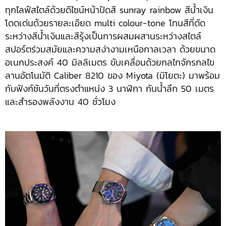
ทุกไลฟ์สไตล์ด้วยดีไซน์หน้าปัดสี sunray rainbow สีน้ำเงิน
โดดเด่นด้วยรายละเอียด multi colour-tone โทนสีที่ตัด
ระหว่างสีน้ำเงินและสีรุ้งเป็นการผสมผสานระหว่างสไตล์
สปอร์ตร่วมสมัยและความสง่างามเหนือกาลเวลา ด้วยขนาด
อเนกประสงค์ 40 มิลลิเมตร ขับเคลื่อนด้วยกลไกจักรกลไข
ลานอัตโนมัติ Caliber 8210 ของ Miyota (มิโยตะ) มาพร้อม
กับฟังก์ชันวันที่ตรงตำแหน่ง 3 นาฬิกา กันน้ำลึก 50 เมตร
และสำรองพลังงาน 40 ชั่วโมง