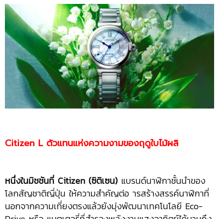
Citizen L ตัวแทนแห่งความงามของฤดูใบไม้ผลิ
หนึ่งในมิชชันที่
Citizen (ซิติเซน)
แบรนด์นาฬิกาชั้นนำของ
โลกสัญชาติญี่ปุ่น ให้ความสำคัญต่อ ารสร้างสรรค์นาฬิกาที่
นอกจากความเที่ยงตรงแล้วยังมุ่งพัฒนาเทคโนโลยี Eco-
Drive หรือ แบตเตอรี่ที่สำรองพลังงานแสงอาทิตย์ได้นานถึง