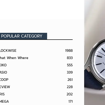
POPULAR CATEGORY
LOCKWISE
1988
hat When Where
833
EIKO
555
ASIO
339
COOP
261
EVIEW
228
RIS
202
MEGA
171