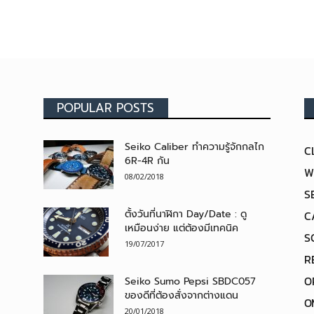
POPULAR POSTS
Seiko Caliber ทำความรู้จักกลไก
C
6R-4R กัน
W
08/02/2018
S
ตั้งวันที่นาฬิกา Day/Date : ดู
C
เหมือนง่าย แต่ต้องมีเทคนิค
S
19/07/2017
R
O
Seiko Sumo Pepsi SBDC057
ของดีที่ต้องสั่งจากต่างแดน
O
20/01/2018