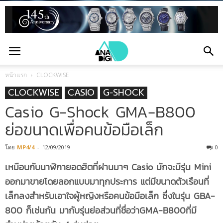
หน้าแรก
CLOCKWISE
CLOCKWISE
CASIO
G-SHOCK
Casio G-Shock GMA-B800
ย่อขนาดเพื่อคนข้อมือเล็ก
โดย
MP4/4
-
12/09/2019
0
เหมือนกับนาฬิกายอดฮิตที่ผ่านมาๆ Casio มักจะมีรุ่น Mini
ออกมาขายโดยลอกแบบมาทุกประการ แต่มีขนาดตัวเรือนที่
เล็กลงสำหรับเอาใจผู้หญิงหรือคนข้อมือเล็ก ซึ่งในรุ่น GBA-
800 ก็เช่นกัน มากับรุ่นย่อส่วนที่ชื่อว่าGMA-B800ที่มี