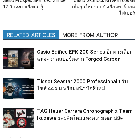
Seiko Prospex SPB109J Zimbe
Casio G-Shock MTG-B1000XB
12 กับหลายเรื่องน่ารู้
เพิ่มรุ่นใหม่ขอบตัวเรือนคาร์บอน
ไฟเบอร์
RELATED ARTICLES
MORE FROM AUTHOR
Casio Edifice EFK-200 Series อีกทางเลือก
แห่งความสปอร์ตจาก Forged Carbon
Tissot Seastar 2000 Professional ปรับ
ไซส์ 44 มม.พร้อมหน้าปัดสีใหม่
TAG Heuer Carrera Chronograph x Team
Ikuzawa ผลผลิตใหม่แห่งความคลาสสิค