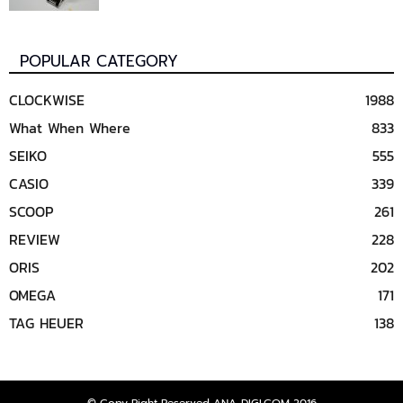
POPULAR CATEGORY
CLOCKWISE
1988
What When Where
833
SEIKO
555
CASIO
339
SCOOP
261
REVIEW
228
ORIS
202
OMEGA
171
TAG HEUER
138
© Copy Right Reserved ANA-DIGI.COM 2016