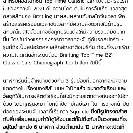
สำหรับคอลเล็กชั่น
Top Time Classic Car
เปิดตัวครั้งแรก
ในช่วงกลางปี 2021 กับความโดดเด่นในการจับเรือนเวลาสุด
คลาสสิคของ Breitling มาผสมผสานกับกลไกจับเวลาเพื่อ
สร้างสรรค์เรือยนเวลาจับเวลาที่มีความลงตัวทั้งในด้านรูป
ลักษณ์ในสไตล์วินเทจซึ่งถูกปรับแต่งให้มีความร่วมสมัยมาก
ขึ้น โดยในช่วงแรกของการทำตลาดจะจับคู่กับรถสปอร์ต 3
รุ่นที่ถือเป็นสปอร์ตคลาสสิคสัญชาติอเมริกัน ก่อนที่จะมาเพิ่ม
ความโดดเด่นอีกระดับด้วย Breitling Top Time B21
Classic Cars Chronograph Tourbillon ในปีนี้
นาฬิการุ่นนี้มีจำหน่ายด้วยกัน 3 รุ่นย่อยที่นอกจากจะมีความ
แตกต่างในเรื่องของสีสันบนหน้าปัด
แล้ว ขนาดตัวเรือน และ
วัสดุ
ที่ใช้ในการผลิตตัวเรือนก็ยังมีความแตกต่างกันออกไปอีก
ด้วย โดยทุกรุ่นจะมากับหน้าปัดที่มีเลย์เอาท์ในการวางหน้าปัด
ย่อยของระบบจับเวลาที่เรียกว่า Squircle
ซึ่งมีรูปทรงคล้าย
กับสี่เหลี่ยมลบมุมทำให้ดูโค้งมนแต่ก็ใม่ถึงกับเป็นวงกลมที่จะ
อยู่ในตำแหน่ง 6 นาฬิกา ส่วนตำแหน่ง 12 นาฬิกาจะเปิดให้