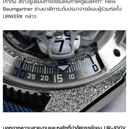
เท่ากัน สร้างรูปแบบการดีไซน์ใหม่ทำให้ดูแปลกตา” Felix
Baumgartner ช่างนาฬิการะดับปรมาจารย์และผู้ร่วมก่อตั้ง
URWERK กล่าว
นอกจากความสวยงามและกลไกที่น่าอัศจรรย์ของ
UR
–
100
V