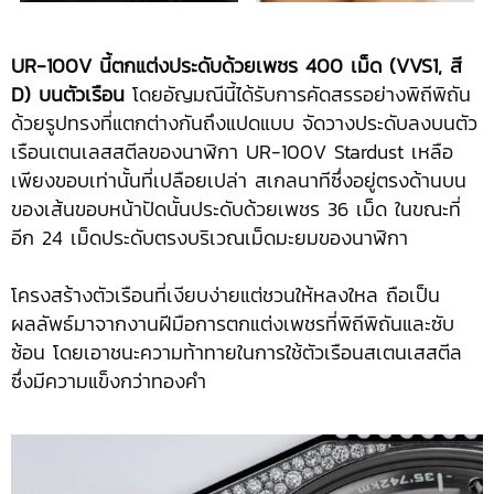
UR-100V นี้ตกแต่งประดับด้วยเพชร 400 เม็ด (VVS1, สี
D) บนตัวเรือน
โดยอัญมณีนี้ได้รับการคัดสรรอย่างพิถีพิถัน
ด้วยรูปทรงที่แตกต่างกันถึงแปดแบบ จัดวางประดับลงบนตัว
เรือนเตนเลสสตีลของนาฬิกา UR-100V Stardust เหลือ
เพียงขอบเท่านั้นที่เปลือยเปล่า สเกลนาทีซึ่งอยู่ตรงด้านบน
ของเส้นขอบหน้าปัดนั้นประดับด้วยเพชร 36 เม็ด ในขณะที่
อีก 24 เม็ดประดับตรงบริเวณเม็ดมะยมของนาฬิกา
โครงสร้างตัวเรือนที่เงียบง่ายแต่ชวนให้หลงใหล ถือเป็น
ผลลัพธ์มาจากงานฝีมือการตกแต่งเพชรที่พิถีพิถันและซับ
ซ้อน โดยเอาชนะความท้าทายในการใช้ตัวเรือนสเตนเสสตีล
ซึ่งมีความแข็งกว่าทองคำ