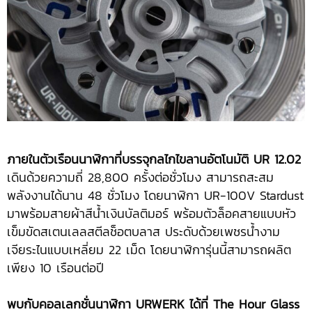
ภายในตัวเรือนนาฬิกาที่บรรจุกลไกไขลานอัตโนมัติ
UR
12.02
เดินด้วยความถี่ 28,800 ครั้งต่อชั่วโมง สามารถสะสม
พลังงานได้นาน 48 ชั่วโมง โดยนาฬิกา UR-100V Stardust
มาพร้อมสายผ้าสีน้ำเงินบัลติมอร์ พร้อมตัวล็อคสายแบบหัว
เข็มขัดสเตนเลลสตีลช็อตบลาส ประดับด้วยเพชรน้ำงาม
เจียระไนแบบเหลี่ยม 22 เม็ด โดยนาฬิการุ่นนี้สามารถผลิต
เพียง 10 เรือนต่อปี
พบกับคอลเลกชั่นนาฬิกา
U
RWERK
ได้ที่
The Hour Glass