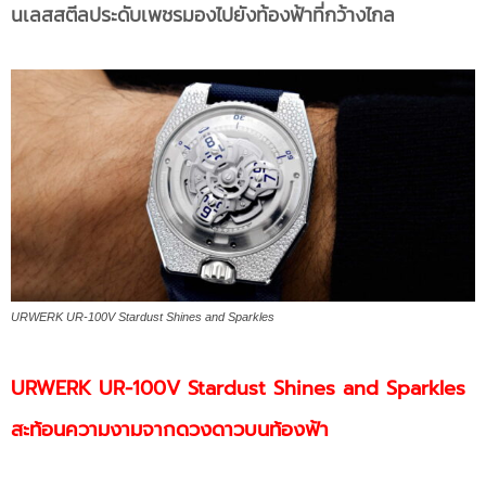
นเลสสตีลประดับเพชรมองไปยังท้องฟ้าที่กว้างไกล
URWERK UR-100V Stardust Shines and Sparkles
URWERK UR-100V Stardust Shines and Sparkles
สะท้อนความงามจากดวงดาวบนท้องฟ้า