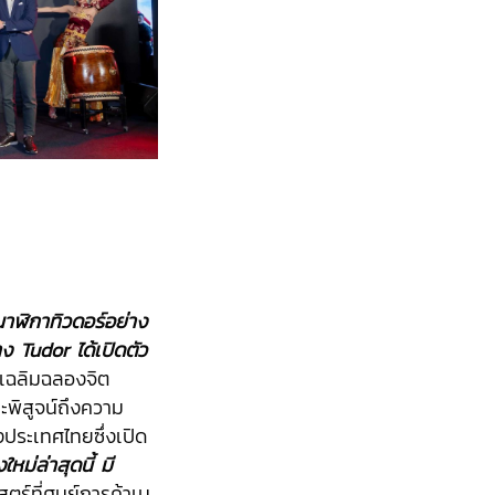
าฬิกาทิวดอร์อย่าง
 Tudor ได้เปิดตัว
รเฉลิมฉลองจิต
ิสูจน์ถึงความ
งประเทศไทยซึ่งเปิด
หม่ล่าสุดนี้ มี
ตร์ที่ศูนย์การค้าเม