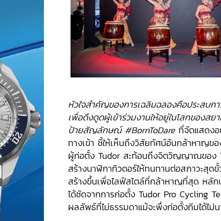
หัวใจสำคัญของการเฉลิมฉลองคือประสบกา
เพื่อดึงดูดผู้เข้าร่วมงานให้อยู่ในโลกของส
ป้ายสัญลักษณ์ #BornToDare
ที่จัดแสดงอ
ทางเข้า ชี้ให้เห็นถึงวิสัยทัศน์อันกล้าหาญ
ผู้ก่อตั้ง Tudor สะท้อนถึงจิตวิญญาณของ
สร้างนาฬิกาทิวดอร์ให้ทนทานต่อสภาวะสุดขั้ว 
สร้างขึ้นเพื่อไลฟ์สไตล์ที่กล้าหาญที่สุด หลักปฏิ
ได้ชัดจากการก่อตั้ง Tudor Pro Cycling Te
ผลลัพธ์ที่ไม่ธรรมดาแม้จะพึ่งก่อตั้งทีมได้ไม่