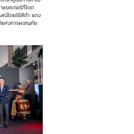
แรคเตอร์ที่โดด
กษณ์โดยใช้สีดำ แดง
ติแห่งการผจญภัย