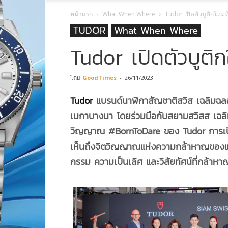
หน้าแรก
What When Where
Tudor เปิดตัวบูติกใหม่
TUDOR
What When Where
Tudor เปิดตัวบูติก
โดย
GoodTimes
-
26/11/2023
Tudor
แบรนด์นาฬิกาสัญชาติสวิส เฉลิมฉลองบ
เมกาบางนา โดยร่วมมือกับสยามสวิสส เฉล
วิญญาณ #BornToDare ของ
Tudor
การเปิ
เห็นถึงจิตวิญญาณแห่งความกล้าหาญของแบร
กรรม ความเป็นเลิศ และวิสัยทัศน์ที่กล้าห