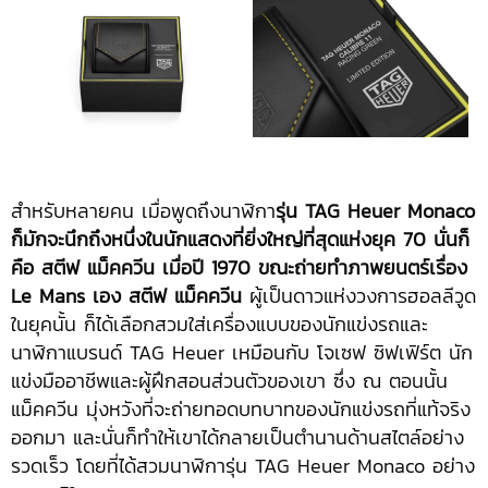
สำหรับหลายคน เมื่อพูดถึงนาฬิกา
รุ่น
TAG Heuer Monaco
ก็มักจะนึกถึงหนึ่งในนักแสดงที่ยิ่งใหญ่ที่สุดแห่งยุค
70
นั่นก็
คือ สตีฟ แม็คควีน เมื่อปี
1970
ขณะถ่ายทำภาพยนตร์เรื่อง
Le Mans
เอง สตีฟ แม็คควีน
ผู้เป็นดาวแห่งวงการฮอลลีวูด
ในยุคนั้น ก็ได้เลือกสวมใส่เครื่องแบบของนักแข่งรถและ
นาฬิกาแบรนด์ TAG Heuer เหมือนกับ โจเซฟ ซิฟเฟิร์ต นัก
แข่งมืออาชีพและผู้ฝึกสอนส่วนตัวของเขา ซึ่ง ณ ตอนนั้น
แม็คควีน มุ่งหวังที่จะถ่ายทอดบทบาทของนักแข่งรถที่แท้จริง
ออกมา และนั่นก็ทำให้เขาได้กลายเป็นตำนานด้านสไตล์อย่าง
รวดเร็ว โดยที่ได้สวมนาฬิการุ่น TAG Heuer Monaco อย่าง