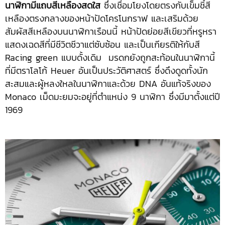
นาฬิกามีแถบสีเหลืองสดใส
ซึ่งเชื่อมโยงโดยตรงกับเข็มชี้สี
เหลืองตรงกลางของหน้าปัดโครโนกราฟ และเสริมด้วย
สัมผัสสีเหลืองบนนาฬิกาเรือนนี้ หน้าปัดย่อยสีเขียวที่หรูหรา
แสดงเฉดสีที่มีชีวิตชีวาแต่ซับซ้อน และเป็นเกียรติให้กับสี
Racing green แบบดั้งเดิม มรดกยังถูกสะท้อนในนาฬิกานี้
ที่มีตราโลโก้ Heuer อันเป็นประวัติศาสตร์ ซึ่งดึงดูดทั้งนัก
สะสมและผู้หลงใหลในนาฬิกาและด้วย DNA อันแท้จริงของ
Monaco เม็ดมะยมจะอยู่ที่ตำแหน่ง 9 นาฬิกา ซึ่งมีมาตั้งแต่ปี
1969