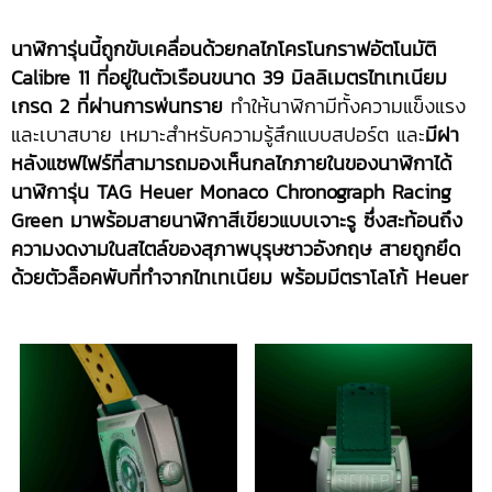
นาฬิการุ่นนี้ถูกขับเคลื่อนด้วยกลไกโครโนกราฟอัตโนมัติ
Calibre 11
ที่อยู่ในตัวเรือนขนาด 39 มิลลิเมตรไทเทเนียม
เกรด
2
ที่ผ่านการพ่นทราย
ทำให้นาฬิกามีทั้งความแข็งแรง
และเบาสบาย เหมาะสำหรับความรู้สึกแบบสปอร์ต และ
มีฝา
หลังแซฟไฟร์ที่สามารถมองเห็นกลไกภายในของนาฬิกาได้
นาฬิการุ่น TAG Heuer Monaco Chronograph Racing
Green มาพร้อมสายนาฬิกาสีเขียวแบบเจาะรู ซึ่งสะท้อนถึง
ความงดงามในสไตล์ของสุภาพบุรุษชาวอังกฤษ สายถูกยึด
ด้วยตัวล็อคพับที่ทำจากไทเทเนียม พร้อมมีตราโลโก้ Heuer