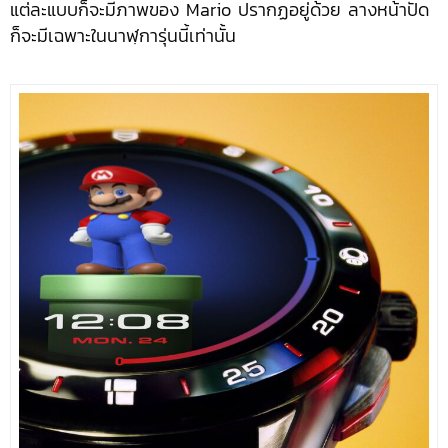
แต่ละแบบก็จะมีภาพของ Mario ปรากฏอยู่ด้วย ลางหน้าปัด
ก็จะมีเฉพาะในนาฬฺการุ่นนี้เท่านั้น