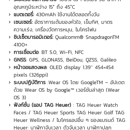
อุณหภูมิระหว่าง 15° ถึง 45°C
แบตเตอรี่:
430mAh ใช้งานได้ตลอดทั้งวัน
เซนเซอร์:
อัตราการเต้นของหัวใจ, เข็มทิศ, มาตร
ความเร่ง, เครื่องวัดการหมุน, ไมโครโฟน
ชิปเซ็ตบารอมิเตอร์:
Qualcomm® SnapdragonTM
4100+
การเชื่อมต่อ
: BT 5.0, Wi-Fi, NFC
GNSS
: GPS, GLONASS, BeiDou, QZSS, Galileo
หน้าจอแสดงผล
: OLED display 1.39’’ 454×454
pixels (326ppi)
ระบบปฏิบัติการ
:Wear OS โดย GoogleTM – อัปเดต
ด้วย Wear OS by Google™ เวอร์ชันล่าสุด (Wear
OS 3)
ฟังก์ชั่น (แอป
TAG Heuer
)
: TAG Heuer Watch
Faces / TAG Heuer Sports TAG Heuer Golf TAG
Heuer Wellness / ไมโครแอปอื่น ๆ ของแบรนด์ TAG
Heuer: นาฬิกาจับเวลา ตัวจับเวลา นาฬิกาปลุก