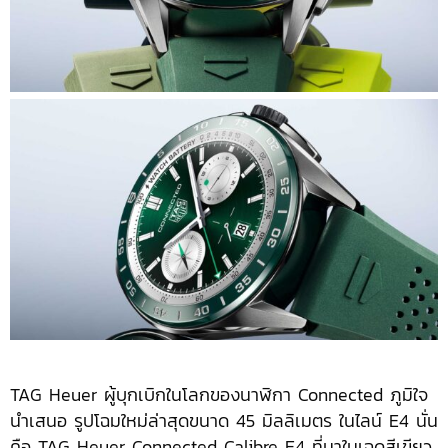
TAG Heuer ผู้บุกเบิกในโลกของนาฬิกา Connected ภูมิใจ
นำเสนอ รูปโฉมใหม่ล่าสุดขนาด 45 มิลลิเมตร ในไลน์ E4 นั่น
คือ TAG Heuer Connected Calibre E4 ที่มาในเฉดสีเขียว