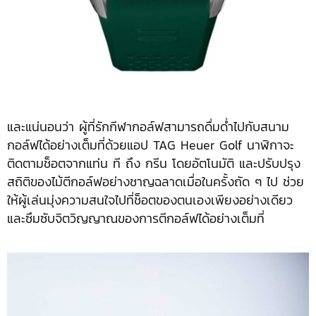
และแน่นอนว่า ผู้ที่รักกีฬากอล์ฟสามารถดื่มด่ำไปกับสนาม
กอล์ฟได้อย่างเต็มที่ด้วยแอป TAG Heuer Golf นาฬิกาจะ
ติดตามช็อตจากแท่น ที ถึง กรีน โดยอัตโนมัติ และปรับปรุง
สถิติของไม้ตีกอล์ฟอย่างชาญฉลาดเมื่อในครั้งถัด ๆ ไป ช่วย
ให้ผู้เล่นมุ่งความสนใจไปที่ช็อตของตนเองเพียงอย่างเดียว
และซึมซับจิตวิญญาณของการตีกอล์ฟได้อย่างเต็มที่