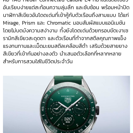
อันเรียบง่ายแต่สะท้อนความลุ่มลึก และซับซ้อน พร้อมหน้าปัด
นาฬิกาสีเขียวอันโดดเด่นที่เข้าคู้กับตัวเรือนถึงสามแบบ ได้แก่
Mirage, Prism และ Chromatic มอบสัมผัสแบบแอนิเมชัน
โดยไม่บดบังความสง่างาม ทั้งยังโดดเด่นด้วยกรอบขัดเงาเซ
รามิกสีเขียวสะดุดตา และตัวเรือนที่ทำจากสตีลคุณภาพแข็ง
แรงทนทานและเม็ดมะยมสตีลเคลือบสีดำ เสริมด้วยสายยาง
สีเขียวที่เข้ากันอย่างลงตัว นำเสนอตัวเลือกที่หลากหลาย
สำหรับการสวมใส่ในชีวิตประจำวัน