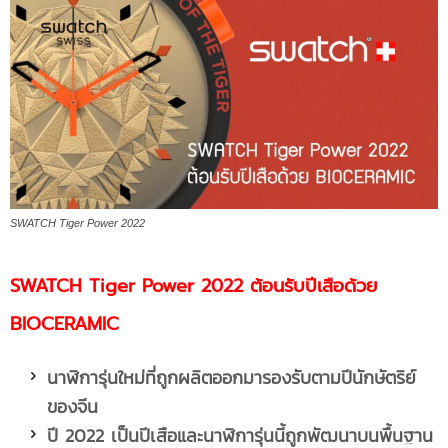
SWATCH Tiger Power 2022
SWATCH Tiger Power 2022 ต้อนรับปีเสือด้วย
BIOCERAMIC
นาฬิการุ่นใหม่ที่ถูกผลิตออกมารองรับตามปีนักษัตริย์
ของจีน
ปี
2022 เป็นปีเสือและนาฬิการุ่นนี้ถูกพัฒนาบนพื้นฐาน