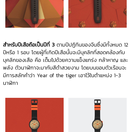
สำหรับปีเสือถือเป็นปีที่ 3
ตามปีปฏิทินของจีนซึ่งมีทั้งหมด 12
ปีหรือ 1 รอบ โดยผู้ที่เกิดปีเสือนั้นจะมีบุคลิกที่สอดคล้องกับ
บุคลิกของเสือ คือ เต็มไปด้วยความแข็งแกร่ง กล้าหาญ และ
พลัง ตัวนาฬิกาจะมากับสีดำสวยงาม โดยบนขอบตัวเรือนจะ
มีการสลักคำว่า Year of the tiger เอาไว้ในตำแหน่ง 1-3
นาฬิกา