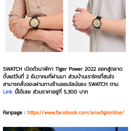
SWATCH เปิดตัวนาฬิกา
Tiger Power 2022 ออกสู่ตลาด
ตั้งแต่วันที่ 2 ธันวาคมที่ผ่านมา ส่วนบ้านเราใครที่สนใจ
สามารถสั่งจองผ่านทางร้านออนไลน์ของ SWATCH ตาม
Link
นี้ได้เลย ส่วนราคาอยู่ที่
5,300 บาท
Fanpage :
https://www.facebook.com/anadigionline/