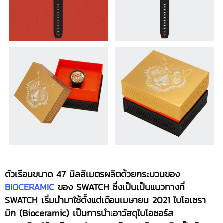
ตัวเรือนขนาด
47 มิลลิเมตรผลิตด้วยกระบวนของ
BIOCERAMIC
ของ
SWATCH ซึ่งเป็นเป็นแนวทางที่
SWATCH เริ่มนำมาใช้ตั้งแต่เดือนเมษายน 2021
ไบโอเซรา
มิก
(Bioceramic)
เป็นการนำเอาวัสดุไบโอซอร์ส