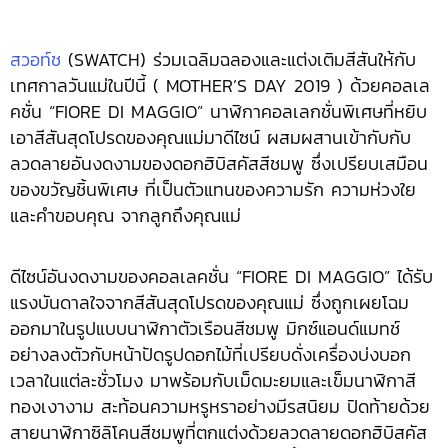
สวอท์ช
(SWATCH) ร่วมเฉลิมฉลองและแต่งเติมสีสันให้กับ
เทศกาลวันแม่ในปีนี้ ( MOTHER’S DAY 2019 ) ด้วยคอลเล
คชั่น “FIORE DI MAGGIO” นาฬิกาคอลเลกชั่นพิเศษที่หยิบ
เอาสีสันสุดโปรดของคุณแม่มาดีไซน์ ผสมผสานเข้ากับกับ
ลวดลายอันงดงามของดอกฮิบิสคัสสีชมพู ซึ่งเปรียบเสมือน
ของขวัญชิ้นพิเศษ ที่เป็นตัวแทนของความรัก ความห่วงใย
และคำขอบคุณ จากลูกถึงคุณแม่
ดีไซน์อันงดงามของคอลเลคชั่น “FIORE DI MAGGIO” ได้รับ
แรงบันดาลใจจากสีสันสุดโปรดของคุณแม่ ซึ่งถูกเผยโฉม
ออกมาในรูปแบบนาฬิกาตัวเรือนสีชมพู มิกซ์แอนด์แมทช์
อย่างลงตัวกับหน้าปัดรูปดอกไม้ที่เปรียบดั่งเครื่องบ่งบอก
เวลาในแต่ละชั่วโมง มาพร้อมกับเม็ดมะยมและเข็มนาฬิกาสี
ทองเงางาม สะท้อนความหรูหราอย่างมีรสนิยม ปิดท้ายด้วย
สายนาฬิกาซิลิโคนสีชมพูที่ตกแต่งด้วยลวดลายดอกฮิบิสคัส