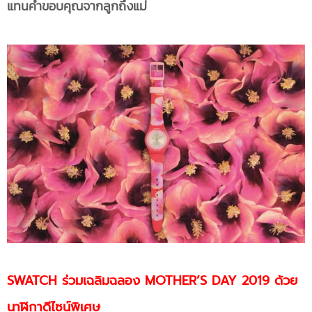
แทนคำขอบคุณจากลูกถึงแม่
SWATCH ร่วมเฉลิมฉลอง MOTHER’S DAY 2019 ด้วย
นาฬิกาดีไซน์พิเศษ