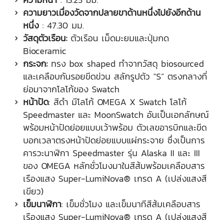
ความยาวเมื่องวัดจากปลายขาด้านหนึ่งไปยังอีกด้าน
หนึ่ง
: 47.30 มม.
วัสดุตัวเรือน:
ตัวเรือน เม็ดมะยมและปุ่มกด
Bioceramic
กระจก:
ทรง box shaped ทำจากวัสดุ biosourced
และเคลือบกันรอยขีดข่วน สลักรูปตัว “S” ตรงกลางที่
ย่อมาจากโลโก้ของ Swatch
หน้าปัด
: สีดำ มีโลโก้ OMEGA X Swatch โลโก้
Speedmaster และ MoonSwatch อันเป็นเอกลักษณ์
พร้อมหน้าปัดย่อยแบบเว้าพร้อม ตัวเลขอารบิกและขีด
บอกเวลาตรงหน้าปัดย่อยแบบแผ่กระจาย ซึ่งเป็นการ
คารวะนาฬิกา Speedmaster รุ่น Alaska II และ III
ของ OMEGA หลักชั่วโมงมาในสีส้มพร้อมเคลือบสาร
เรืองแสง Super-LumiNova® เกรด A (เปล่งแสงสี
เขียว)
เข็มนาฬิกา
: เข็มชั่วโมง และเข็มนาทีสีส้มเคลือบสาร
เรืองแสง Super-LumiNova® เกรด A (เปล่งแสงสี