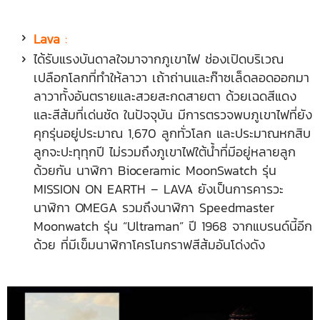
Lava
:
ได้รับแรงบันดาลใจมาจากภูเขาไฟ ช่องเปิดบริเวณ
เปลือกโลกที่ทำให้ลาวา เถ้าถ่านและก๊าซเล็ดลอดออกมา
ลาวาทั้งอันตรายและสวยสะกดสายตา ด้วยเฉดสีแดง
และสีส้มที่เด่นชัด ในปัจจุบัน มีการตรวจพบภูเขาไฟที่ยัง
คุกรุ่นอยู่ประมาณ 1,670 ลูกทั่วโลก และประมาณหกสิบ
ลูกจะปะทุทุกปี ไม่รวมถึงภูเขาไฟใต้น้ำที่มีอยู่หลายลูก
ด้วยกัน นาฬิกา Bioceramic MoonSwatch รุ่น
MISSION ON EARTH – LAVA ยังเป็นการคารวะ
นาฬิกา OMEGA รวมถึงนาฬิกา Speedmaster
Moonwatch รุ่น “Ultraman” ปี 1968 จากแบรนด์นี้อีก
ด้วย ที่มีเข็มนาฬิกาโครโนกราฟสีส้มอันโด่งดัง