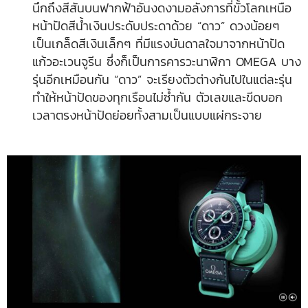
นึกถึงสีสันบนฟากฟ้าอันงดงามอลังการที่ขั้วโลกเหนือ
หน้าปัดสีน้ำเงินประดับประดาด้วย “ดาว” ดวงน้อยๆ
เป็นเกล็ดสีเงินเล็กๆ ที่มีแรงบันดาลใจมาจากหน้าปัด
แก้วอะเวนจูรีน ซึ่งก็เป็นการคารวะนาฬิกา OMEGA บาง
รุ่นอีกเหมือนกัน “ดาว” จะเรียงตัวต่างกันไปในแต่ละรุ่น
ทำให้หน้าปัดของทุกเรือนไม่ซ้ำกัน ตัวเลขและขีดบอก
เวลาตรงหน้าปัดย่อยทั้งสามเป็นแบบแผ่กระจาย