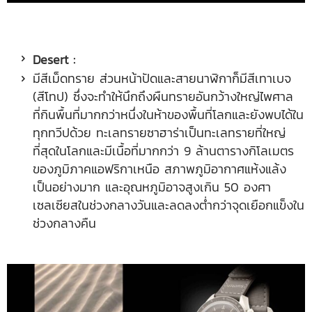
Desert :
มีสีเม็ดทราย ส่วนหน้าปัดและสายนาฬิกาก็มีสีเทาเบจ
(สีโทป) ซึ่งจะทำให้นึกถึงผืนทรายอันกว้างใหญ่ไพศาล
ที่กินพื้นที่มากกว่าหนึ่งในห้าของพื้นที่โลกและยังพบได้ใน
ทุกทวีปด้วย ทะเลทรายซาฮาร่าเป็นทะเลทรายที่ใหญ่
ที่สุดในโลกและมีเนื้อที่มากกว่า 9 ล้านตารางกิโลเมตร
ของภูมิภาคแอฟริกาเหนือ สภาพภูมิอากาศแห้งแล้ง
เป็นอย่างมาก และอุณหภูมิอาจสูงเกิน 50 องศา
เซลเซียสในช่วงกลางวันและลดลงต่ำกว่าจุดเยือกแข็งใน
ช่วงกลางคืน