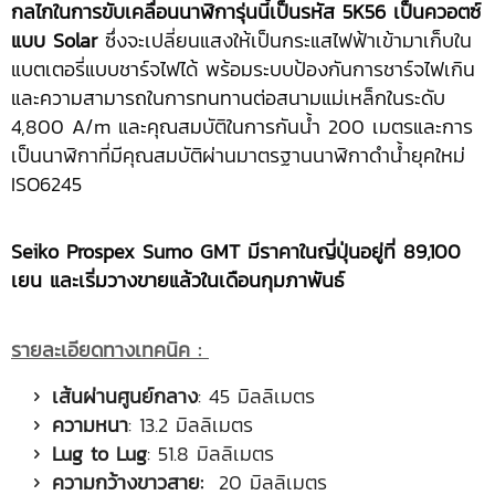
กลไกในการขับเคลื่อนนาฬิการุ่นนี้เป็นรหัส
5K56 เป็นควอตซ์
แบบ Solar
ซึ่งจะเปลี่ยนแสงให้เป็นกระแสไฟฟ้าเข้ามาเก็บใน
แบตเตอรี่แบบชาร์จไฟได้ พร้อมระบบป้องกันการชาร์จไฟเกิน
และความสามารถในการทนทานต่อสนามแม่เหล็กในระดับ
4,800 A/m และคุณสมบัติในการกันน้ำ 200 เมตรและการ
เป็นนาฬิกาที่มีคุณสมบัติผ่านมาตรฐานนาฬิกาดำน้ำยุคใหม่
ISO6245
Seiko Prospex Sumo GMT มีราคาในญี่ปุ่นอยู่ที่ 89,100
เยน และเริ่มวางขายแล้วในเดือนกุมภาพันธ์
รายละเอียดทางเทคนิค :
เส้นผ่านศูนย์​กลาง
: 45 มิลลิเมตร
ความหนา
: 13.2 มิลลิเมตร
Lug to Lug
: 51.8 มิลลิเมตร
ความกว้างขาวสาย
:
20 มิลลิเมตร